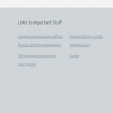
Links to Important Stuff
Скачать контрольные работы
Учимся быстро читать
8 класс алгебра макарычев
скачать книгу
Песня корреспондентов
Скачм
текст песни