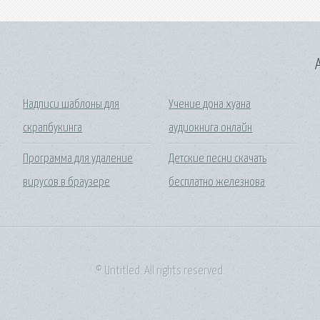
A
Надписи шаблоны для
Учение дона хуана
скрапбукинга
аудиокнига онлайн
Программа для удаление
Детские песни скачать
вирусов в браузере
бесплатно железнова
© Untitled. All rights reserved.