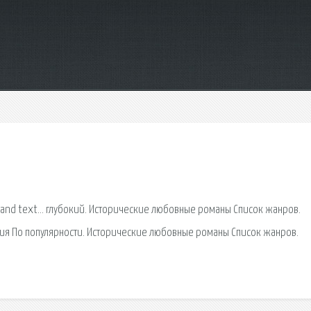
pand text… глубокий. Исторические любовные романы Список жанров.
ения По популярности. Исторические любовные романы Список жанров.