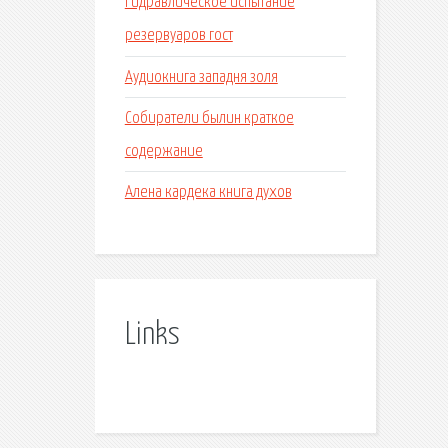
Гидравлическое испытание
резервуаров гост
Аудиокнига западня золя
Собиратели былин краткое
содержание
Алена кардека книга духов
Links