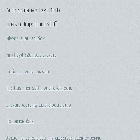
An Informative Text Blurb
Links to Important Stuff
Silver скачать альбом
Pink floyd 320 kbps скачать
Люблюка минус скачать
The trashmen surfin bird текст песни
Скачать картинку шрека бесплатно
Попов ювобль
Аудиокнига жюль верн путешествие к центру земли