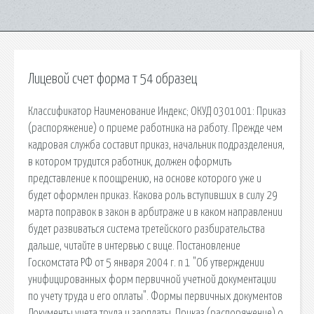
Лицевой счет форма т 54 образец
Классификатор Наименование Индекс; ОКУД 0301001: Приказ
(распоряжение) о приеме работника на работу. Прежде чем
кадровая служба составит приказ, начальник подразделения,
в котором трудится работник, должен оформить
представление к поощрению, на основе которого уже и
будет оформлен приказ. Какова роль вступивших в силу 29
марта поправок в закон в арбитраже и в каком направлении
будет развиваться система третейского разбирательства
дальше, читайте в интервью с вице. Постановление
Госкомстата РФ от 5 января 2004 г. n 1 "Об утверждении
унифицированных форм первичной учетной документации
по учету труда и его оплаты". Формы первичных документов
Документы учета труда и зарплаты. Приказ (распоряжение) о