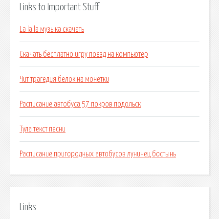
Links to Important Stuff
La la la музыка скачать
Скачать бесплатно игру поезд на компьютер
Чит трагедия белок на монетки
Расписание автобуса 57 покров подольск
Тула текст песни
Расписание пригородных автобусов лунинец бостынь
Links