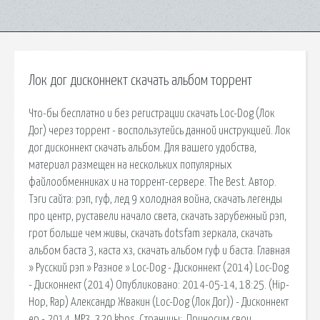
Лок дог дисконнект скачать альбом торрент
Что-бы бесплатно и без регистрации скачать Loc-Dog (Лок
Дог) через торрент - воспользутейсь данной инструкцией. Лок
дог дисконнект скачать альбом. Для вашего удобства,
материал размещен на нескольких популярных
файлообменниках и на торрент-сервере. The Best. Автор.
Тэги сайта: рэп, гуф, лед 9 холодная война, скачать легенды
про центр, руставели начало света, скачать зарубежный рэп,
грот больше чем живы, скачать dotsfam зеркала, скачать
альбом баста 3, каста хз, скачать альбом гуф и баста. Главная
» Русский рэп » Разное » Loc-Dog - Дисконнект (2014) Loc-Dog
- Дисконнект (2014) Опубликовано: 2014-05-14, 18:25. (Hip-
Hop, Rap) Александр Жвакин (Loc-Dog (Лок Дог)) - Дисконнект
ep - 2014, MP3, 320 kbps. Страницы:. Приносим свои