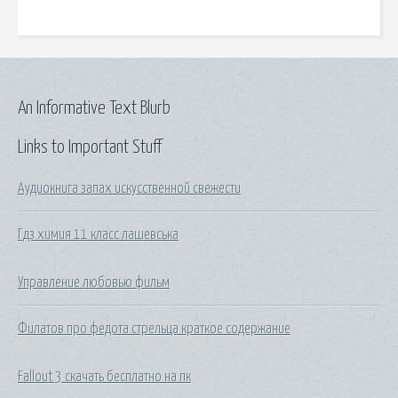
An Informative Text Blurb
Links to Important Stuff
Аудиокнига запах искусственной свежести
Гдз химия 11 класс лашевська
Управление любовью фильм
Филатов про федота стрельца краткое содержание
Fallout 3 скачать бесплатно на пк