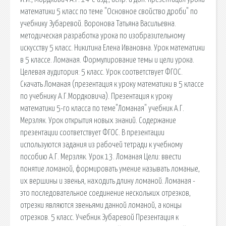
математики 5 класс по теме "Основное свойство дроби" по
учебнику Зубаревой. Воронова Татьяна Васильевна.
методическая разработка урока по изобразительному
искусству 5 класс. Никитина Елена Ивановна. Урок математики
в 5 классе. Ломаная. Формулирование темы и цели урока.
Целевая аудитория: 5 класс. Урок соответствует ФГОС.
Скачать Ломаная (презентация к уроку математики в 5 классе
по учебнику А.Г.Мордковича). Презентация к уроку
математики 5-го класса по теме"Ломаная" учебник А.Г.
Мерзляк. Урок открытия новых знаний. Содержание
презентации соответствует ФГОС. В презентации
используются задания из рабочей тетради к учебному
пособию А.Г. Мерзляк. Урок 13. Ломаная Цели: ввести
понятие ломаной, формировать умение называть ломаные,
их вершины и звенья, находить длину ломаной. Ломаная -
это последовательное соединение нескольких отрезков,
отрезки являются звеньями данной ломаной, а концы
отрезков. 5 класс. Учебник Зубаревой Презентация к