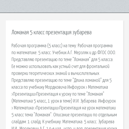
Ломаная 5 класс презентация зубарева
Рабочая программа (5 класс) на тему: Рабочая программа
по математике. 5 класс. Учебник А.Г. Мерзляк и др.ФГОС ООО.
Представляю презентацию по теме "Ломаная" для 5 класса.
Ее можно использовать как устный счет для фронтальной
проверки теоретических знаний и вычислительных
Представляю презентацию по теме "Длина ломаной" для 5
класса по учебнику Мордковича Инфоурок › Математика
›Презентации›Презентация к уроку по теме "Ломаная"
(Математика 5 класс, 1 урок в теме) И.И. Зубарева. Инфоурок
› Математика ›Презентации›Презентация на урок математики
5 класс тема "Ломаная". Описание презентации по отдельным
слайдам: 1 слайд. К учебнику: Математика. 5 класс. Зубарева
И.И., Мордкович А.Г. 14-е изд., испр. и доп. презентация урока