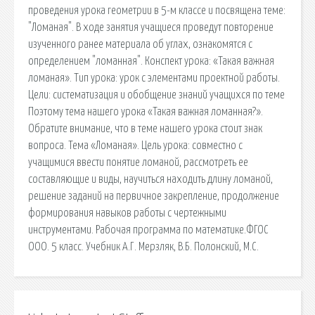
проведения урока геометрии в 5-м классе и посвящена теме:
"Ломаная". В ходе занятия учащиеся проведут повторение
изученного ранее материала об углах, ознакомятся с
определением "ломанная". Конспект урока: «Такая важная
ломаная». Тип урока: урок с элементами проектной работы.
Цели: систематизация и обобщение знаний учащихся по теме
Поэтому тема нашего урока «Такая важная ломанная?».
Обратите внимание, что в теме нашего урока стоит знак
вопроса. Тема «Ломаная». Цель урока: совместно с
учащимися ввести понятие ломаной, рассмотреть ее
составляющие и виды, научиться находить длину ломаной,
решение заданий на первичное закрепление, продолжение
формирования навыков работы с чертежными
инструментами. Рабочая программа по математике.ФГОС
ООО. 5 класс. Учебник А.Г. Мерзляк, В.Б. Полонский, М.С.