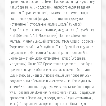
презентацию бесплатно. Тема " Параллелепипед" к учебнику
И.И.Зубарева., А.Г. Мордкович. Разработана для введения
понятия "Параллеленипед", знакомство с элементами, и
построение данной фигуры. Презентация к уроку по
математике "Натуральные числа и шкалы" (5 класс).
Разработка урока по математике для 5 класса. (По учебнику
И. И. Зубаревой, А. Г. Мордковича). По теме «Ломаная».
Учитель: , учитель Высшей категории, МБОУ СОШ с. Тоора-Хем
Тоджинского района Республики Тыва. Русский язык 5 класс
Ладыженская. Математика 6 класс Мерзляк. Главная. § 6.
Ломаная — Учебник по Математикe 5 класс (Зубарева,
Мордкович). OnlineGDZ. Презентация содержит 11 слайдов.
Презентации для любого класса можно скачать бесплатно.
Если материал и наш сайт презентаций Вам понравились -
поделитесь им с Ломаные и многоугольники Какие углы вы
знаете? Назовите их градусную меру. Что такое биссектриса
угла. Презентация Ломаная. 5 класс математика. Предыдущая
презентация Презентация Координатный луч (математика 5
класс). Представленная презентация разработана для