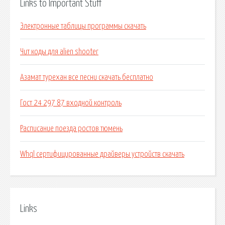
Links to Important Stuff
Электронные таблицы программы скачать
Чит коды для alien shooter
Азамат турехан все песни скачать бесплатно
Гост 24 297 87 входной контроль
Расписание поезда ростов тюмень
Whql сертифицированные драйверы устройств скачать
Links