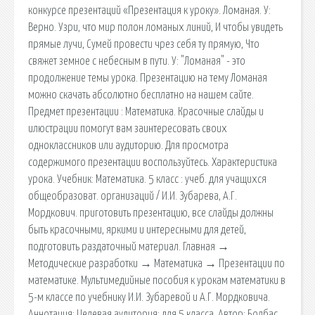
конкурсе презентаций «Презентация к уроку». Ломаная. У:
Верно. Узри, что мир полон ломаных линий, И чтобы увидеть
прямые лучи, Сумей провести чрез себя ту прямую, Что
свяжет земное с небесным в пути. У: "Ломаная" - это
продолжение темы урока. Презентацию на тему Ломаная
можно скачать абсолютно бесплатно на нашем сайте.
Предмет презентации : Математика. Красочные слайды и
илюстрации помогут вам заинтересовать своих
одноклассников или аудиторию. Для просмотра
содержимого презентации воспользуйтесь. Характеристика
урока. Учебник: Математика. 5 класс : учеб. для учащихся
общеобразоват. организаций / И.И. Зубарева, А.Г.
Мордкович. приготовить презентацию, все слайды должны
быть красочными, яркими и интересными для детей,
подготовить раздаточный материал. Главная →
Методические разработки → Математика → Презентации по
математике. Мультимедийные пособия к урокам математики в
5-м классе по учебнику И.И. Зубаревой и А.Г. Мордковича.
Аннотация: Целевая аудитория: для 5 класса. Автор: Болбас