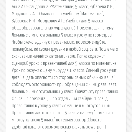
Анна Александровна. ?Математика?, 5 класс, Зубарева И.И.,
Мордкович А.Г. Оглавление к учебнику "Математика",
Зубарева И.И., Мордкович А.Г.: Учебник для 5 класса
общеобразовательных учреждений. Презентация на тему
Ломаные и многоугольники 5 класс к уроку по геометрии.
Чтобы скачать данную презентацию, порекомендуйте,
пожалуйста, её своим друзьям в любой соц. сети. После чего
скачивание начнётся автоматически. Папка содержит
сценарий урока с презентацией для 5 класса по математике.
Урок по окружающему миру для 1 класса. Данный урок учит
детей видеть опасности со стороны самых обычных вещей и
соблюдать осторожность при обращении с ними;развивает.
Ломаные и многоугольники 5 класс. Скачать эту презентацию.
Описание презентации по отдельным слайдам: 1 слайд.
Презентация к уроку 5 класс Ломаные и многоугольники.
Презентация для школьников 5 класса на тему "Ломаные и
многоугольники 5 класс" по геометрии. pptCloud.ru —
удобный каталог с возможностью скачать powerpoint