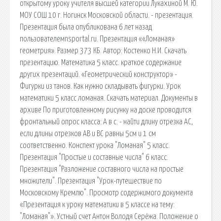
открытому уроку учителя высшей категории Лукахиной М. Ю.
МОУ СОШ 10 г. Ногинск Московской области. - презентация.
Презентация была опубликована 6 лет назад
пользователемnsportal.ru. Презентация ««Ломаная»
геометрия». Размер 373 КБ. Автор: Костенко Н.И. Скачать
презентацию. Математика 5 класс. краткое содержание
других презентаций. «Геометрический конструктор» -
Фигурки из танов. Как нужно складывать фигурки. Урок
математики 5 класс ломаная. Скачать материал. Документы в
архиве По приготовленному рисунку на доске проводится
фронтальный опрос класса: А в с. - найти длину отрезка АС,
если длины отрезков АВ и ВС равны 5см и 1 см
соответственно. Конспект урока "Ломаная" 5 класс.
Презентация "Простые и составные числа" 6 класс.
Презентация "Разложение составного числа на простые
множители". Презентация "Урок-путешествие по
Московскому Кремлю". Просмотр содержимого документа
«Презентация к уроку математики в 5 классе на тему:
"Ломаная"». Устный счет Антон Володя Серёжа. Положение о