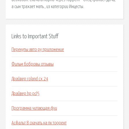
а сын трахает мать , из категории Инцесты.
Links to Important Stuff
Перекупы авто ру приложение
Фильм бобровы отзывы
Драйвер roland cx 24
Драйвер hp pcl5
Программа читающая djvu
Асфальт 8 скачать на пк торрент