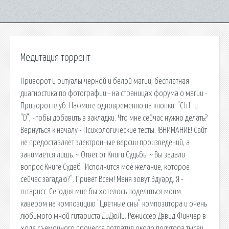
Медитация торрент
Приворот и ритуалы чёрной и белой магии, бесплатная
диагностика по фотографии - на страницах форума о магии -
Приворот клуб. Нажмите одновременно на кнопки: "Ctrl" и
"D", чтобы добавить в закладки. Что мне сейчас нужно делать?
Вернуться к началу - Психологические тесты. !ВНИМАНИЕ! Сайт
не предоставляет электронные версии произведений, а
занимается лишь. ~ Ответ от Книги Судьбы ~ Вы задали
вопрос Книге Судеб "Исполнится моё желание, которое
сейчас загадаю?". Привет Всем! Меня зовут Эдуард. Я -
гитарист. Сегодня мне бы хотелось поделиться моим
кавером на композицию "Цветные сны" композитора и очень
любимого мной гитариста ДиДюЛи. Режиссер Дэвид Финчер в
ходе съемочного процесса потратил около полутора тысяч