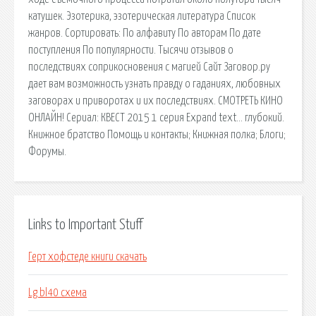
катушек. Эзотерика, эзотерическая литература Список
жанров. Сортировать: По алфавиту По авторам По дате
поступления По популярности. Тысячи отзывов о
последствиях соприкосновения с магией Сайт Заговор.ру
дает вам возможность узнать правду о гаданиях, любовных
заговорах и приворотах и их последствиях. СМОТРЕТЬ КИНО
ОНЛАЙН! Сериал: КВЕСТ 2015 1 серия Expand text… глубокий.
Книжное братство Помощь и контакты; Книжная полка; Блоги;
Форумы.
Links to Important Stuff
Герт хофстеде книги скачать
Lg bl40 схема