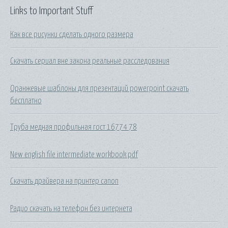
Links to Important Stuff
Как все рисунки сделать одного размера
Скачать сериал вне закона реальные расследования
Оранжевые шаблоны для презентаций powerpoint скачать
бесплатно
Труба медная профильная гост 16774 78
New english file intermediate workbook pdf
Скачать драйвера на принтер canon
Радио скачать на телефон без интернета