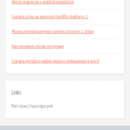
Харли дэвидсон и ковбой мальборо
Скачать игры на андроид backflip madness 2
Жизнь непредсказуема скачать торрент 1 сезон
Как наложить песню на музыку
Скачать договор найма жилого помещения в word
Links
Рэп стихи Стихи про рэп.