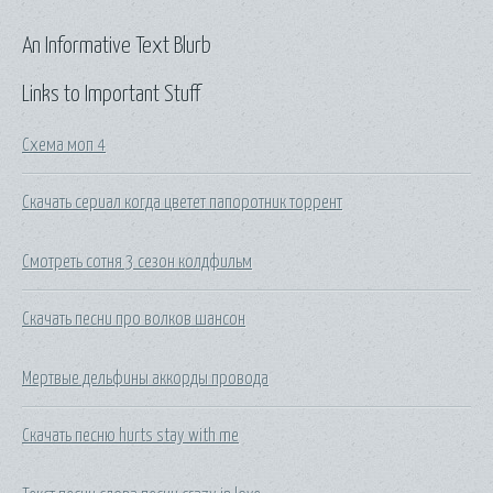
An Informative Text Blurb
Links to Important Stuff
Схема моп 4
Скачать сериал когда цветет папоротник торрент
Смотреть сотня 3 сезон колдфильм
Скачать песни про волков шансон
Мертвые дельфины аккорды провода
Скачать песню hurts stay with me