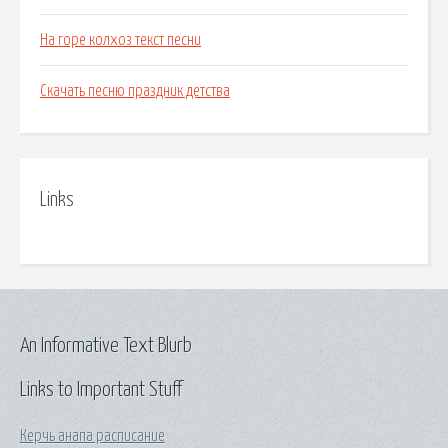
На горе колхоз текст песни
Скачать песню праздник детства
Links
An Informative Text Blurb
Links to Important Stuff
Керчь анапа расписание