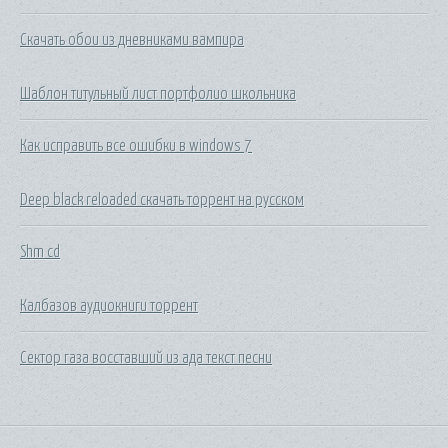
Скачать обои из дневниками вампира
Шаблон титульный лист портфолио школьника
Как исправить все ошибки в windows 7
Deep black reloaded скачать торрент на русском
Shm cd
Калбазов аудиокниги торрент
Сектор газа восставший из ада текст песни