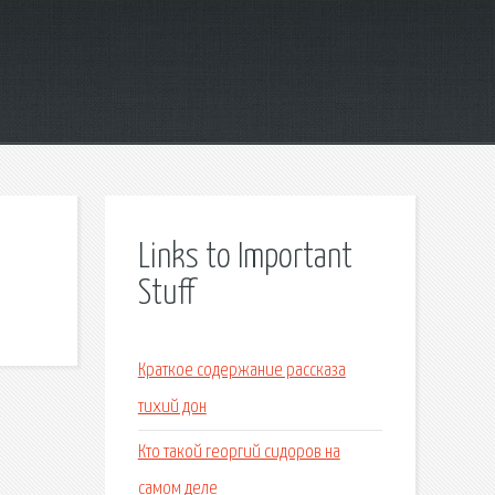
Links to Important
Stuff
Краткое содержание рассказа
тихий дон
Кто такой георгий сидоров на
самом деле