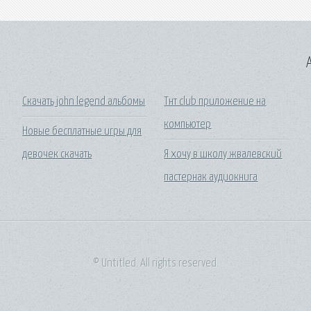
A
Скачать john legend альбомы
Тнт club приложение на
компьютер
Новые бесплатные игры для
девочек скачать
Я хочу в школу жвалевский
пастернак аудиокнига
© Untitled. All rights reserved.