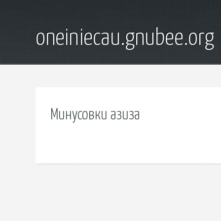
oneiniecau.gnubee.org
Минусовки азиза