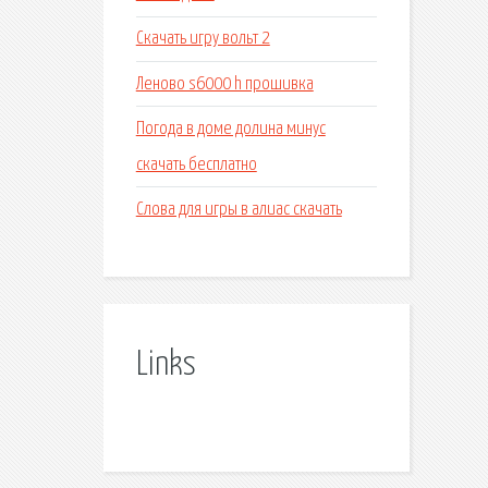
Скачать игру вольт 2
Леново s6000 h прошивка
Погода в доме долина минус
скачать бесплатно
Слова для игры в алиас скачать
Links