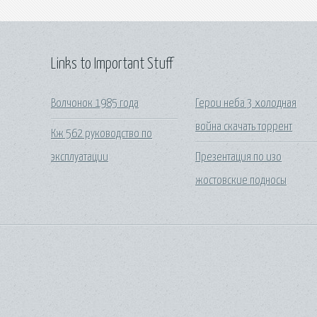
Links to Important Stuff
Волчонок 1985 года
Герои неба 3 холодная
война скачать торрент
Кж 562 руководство по
эксплуатации
Презентация по изо
жостовские подносы