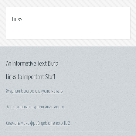
Links
An Informative Text Blurb
Links to Important Stuff
Журнал быстро и вкусно читать
Электронный журнал аиас аверс
Скачать макс фрай дебют в ехо fb2