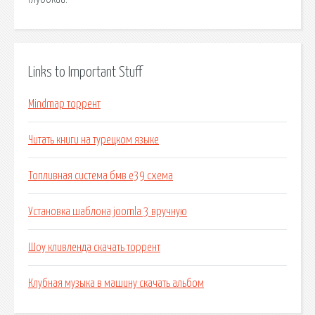
Links to Important Stuff
Mindmap торрент
Читать книги на турецком языке
Топливная система бмв е39 схема
Установка шаблона joomla 3 вручную
Шоу кливленда скачать торрент
Клубная музыка в машину скачать альбом