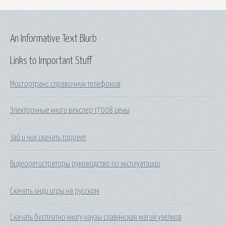
An Informative Text Blurb
Links to Important Stuff
Мосгортранс справочник телефонов
Электронные книги векслер т7008 цены
Зай и чик скачать торрент
Видеорегистраторы руководство по эксплуатации
Скачать инди игры на русском
Скачать бесплатно книгу наузы славянская магия узелков