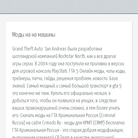
Моды на на машины
Grand Theft Auto: San Andreas была разработана
шотландской компанией Rockstar North, как и все другие
игры серии. В 2004 году она поступила на прилавки в версии
для игровой консоли PlayStati. ГТА 5 Онлайн моды, читы коды,
трейнеры, патчи, гайды, решения проблем, новости. База
знаний. Самый мощный и самый большой транспорт в gta 5
это конечно же танк. Купить его официально нельзя, а
добиться того, чтобы он появился на улицах, в следствие
ваших правонарушений очень сложно, а тем более угнать
его. Скачать моды на ГТА Криминальная Россия (Criminal
Russia) на сайте Crmods.Ru - моды для КРМП (CRMP) бесплатно.
ГТА Криминальная Россия - это старая добрая модификация,
выпущенная командой CR Team в качестве аналогичной