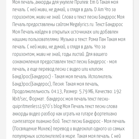
Моя печаль ,аккорды для укулеле Припев: Em G Такая моя
печаль. С ней живи, не думай, и глядя в даль. D Am Что за
горизонтом, живи не знай. Слова и текст песни Бандэрос Моя
Печаль предоставлены сайтом Megalyrics.ru. Текст Бандэрос
Моя Печаль найден в открытых источниках или добавлен
нашими пользователями. Музыка и текст: Рома Пан Такая моя
печаль. С ней живи, не думай, и глядя в даль. Что за
горизонтом, живи не знай, годы листай. Для вашего
ознакомления предоставлен текст песни Бандерос - моя
печаль, а еще перевод песни с видео или клипом.
БандЭрос(Бандерос) - Такая моя печаль. Исполнитель:
БандЭрос(Бандерос), Песня: Такая моя печаль,
Продолжительность: 04:13, Размер: 5.79 МБ, Качество: 192
kbit/sec, Формат:. бандерос моя печаль текст песни-
quipritmenless1970's blog Моя Печаль текст песни слова
аккорды видео разбор как играть на гитаре фортепиано
синтезаторе пианино бой. Текст песни Бандэрос - Моя печаль
(Посвящение Михею) перевод и видеоклип одного из самых
популярных исполнителей в мире. Такая моя печаль. С ней