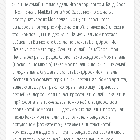
живи, не думай, и глядя в даль. Что за горизонтом. Банд-Эрос
- Моя печаль. Mail.Ru Почта Мой. Здесь можно скачать и
прослушать песню Моя печаль 2015 от исполнителя
Бандерос в популярном формате mp3, а также найти текст к
этой композиции и видео клип. На музыкальном портале
Зайцев.нет Вы можете бесплатно скачать Банд'Эрос - Моя
Печаль в формате mp3. Слушать онлайн Банд'Эрос - Моя
Печаль без регистрации. Слова песни Бандэрос - Моя печаль
(Посвящение Михею) Такая моя печаль. С ней живи, не думай,
и глядя в даль. Слушать и скачать БандЭрос - Моя Печаль
бесплатно в формате mp3. Списки песен и альбомов артиста,
видеоклип, другие треки, которые часто ищут. Страница с
песней Бандерос - Моя Печаль прослушать онлай и скачать в
mp3 формате, а также здесь можно найти видеоролик и
слова к этой композиции. Здесь можно скачать и прослушать
песню Какая моя печаль? от исполнителя Бандерос в
популярном формате mp3, а также найти текст к этой
композиции и видео клип. Группа Бандэрос записала и сняла
клип на трек "Моя печаль". Песня - посвящение Михею.