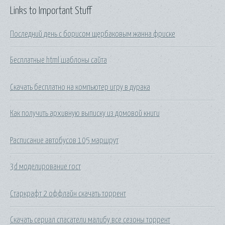
Links to Important Stuff
Последний день с борисом щербаковым жанна фриске
Бесплатные html шаблоны сайта
Скачать бесплатно на компьютер игру в дурака
Как получить архивную выписку из домовой книги
Расписание автобусов 105 маршрут
3d моделирование гост
Старкрафт 2 оффлайн скачать торрент
Скачать сериал спасатели малибу все сезоны торрент