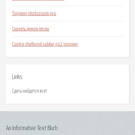
Торрент photozoom pro
Скачать демон песни
Contra shattered soldier ps2 торрент
Links
Сдесь найдется все!.
An Informative Text Blurb