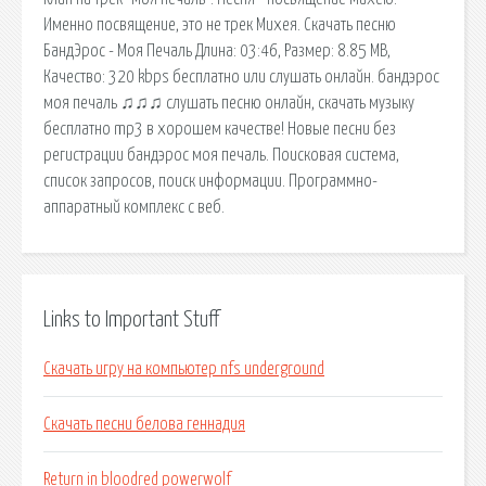
Именно посвящение, это не трек Михея. Скачать песню
БандЭрос - Моя Печаль Длина: 03:46, Размер: 8.85 MB,
Качество: 320 kbps бесплатно или слушать онлайн. бандэрос
моя печаль ♫♫♫ слушать песню онлайн, скачать музыку
бесплатно mp3 в хорошем качестве! Новые песни без
регистрации бандэрос моя печаль. Поисковая сиcтема,
список запросов, поиск информации. Программно-
аппаратный комплекс с веб.
Links to Important Stuff
Скачать игру на компьютер nfs underground
Скачать песни белова геннадия
Return in bloodred powerwolf