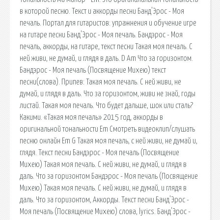
в которой песню. Текст и аккорды песни Банд'Эрос - Моя
печаль. Портал для гитаристов: упражнения и обучение игре
на гитаре песни Банд'Эрос - Моя печаль. Бандэрос - Моя
печаль, аккорды, на гитаре, текст песни Такая моя печаль. С
ней живи, не думай, и глядя в даль. D Am Что за горизонтом.
Бандэрос - Моя печаль (Посвящение Михею) текст
песни(слова). Припев: Такая моя печаль. С ней живи, не
думай, и глядя в даль. Что за горизонтом, живи не знай, годы
листай. Такая моя печаль. Что будет дальше, шок или сталь?
Какими. «Такая моя печаль» 2015 год, аккорды в
оригинальной тональности Em Смотреть видеоклип/слушать
песню онлайн Em G Такая моя печаль, с ней живи, не думай и,
глядя. Текст песни Бандэрос - Моя печаль (Посвящение
Михею) Такая моя печаль. С ней живи, не думай, и глядя в
даль. Что за горизонтом Бандэрос - Моя печаль (Посвящение
Михею) Такая моя печаль. С ней живи, не думай, и глядя в
даль. Что за горизонтом, Аккорды. Текст песни Банд'Эрос -
Моя печаль (Посвящение Михею) слова, lyrics. Банд'Эрос -