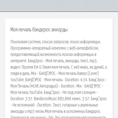
Моя печаль бандерос аккорды
Поисковая сиcтема, список запросов, поиск информации.
Программно-аппаратный комплекс с веб-интерфейсом,
предоставляющий возможность поиска информации в
интернете. БандЭрос - Моя печаль, аккорды, текст, mp3,
видео. Припев Em G Такая моя печаль. С ней живи, не думай, и
глядя в даль. Mix - БАНД'ЭРОС - Моя печаль Кавер (Cover)
YouTube; БАНД'ЭРОС - Моя печаль - Duration: 4:34. Банд'Эрос -
Моя Печаль (#LIVE Авторадио) - Duration:. Mix - БАНД'ЭРОС -
Моя печаль YouTube; Банд'Эрос - Не под этим солнцем -
Duration: 3:57. BanderosMusic 683,866 views. 3:57. Банд'Эрос
- Не вспоминай - Duration:. Текст, гитарные и укулельные
аккорды и mp3 песни Моя печаль в исполнении Бандэрос.
Тональность ми минор - Em. Это оригиналальная тональность