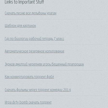
Links to Important Stuff
Скачать песню все дельфины ураган
Шаблон для картинок
Гдз по биологии рабочий тетрадь 7 класс
Автоматическое резервное копирование
Зурков дмитрий черепнев игорь бешенный прапорщик
Как конвертировать торрент файл
Скачать фильмы через торрент комедии 2014
Игра dirty bomb скачать торрент