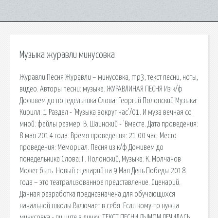
Музыка журавли минусовка
Журавли Песня Журавли – минусовка, mp3, текст песни, ноты,
видео. Авторы песни: музыка. ЖУРАВЛИНАЯ ПЕСНЯ Из к/ф
Доживем до понедельника Слова: Георгий Полонский Музыка:
Кирилл. 1 Раздел - 'Музыка вокруг нас'/01. И муза вечная со
мной: файлы размер; В. Шаинский - 'Вместе. Дата проведения:
8 мая 2014 года. Время проведения: 21 00 час. Место
проведения: Мемориал. Песня из к/ф Доживем до
понедельника Слова: Г. Полонский, Музыка: К. Молчанов
Может быть. Новый сценарий на 9 Мая День Победы 2018
года – это театрализованное представление. Сценарий.
Данная разработка предназначена для обучающихся
начальной школы.Включает в себя. Если кому-то нужна
минусовка - пишите в личку. ТЕКСТ ПЕСНИ ДЫМОМ ЛЕЧИЛАСЬ