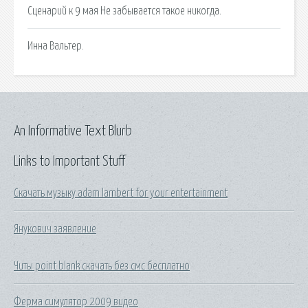
Сценарий к 9 мая Не забывается такое никогда.
Инна Вальтер.
An Informative Text Blurb
Links to Important Stuff
Скачать музыку adam lambert for your entertainment
Янукович заявление
Читы point blank скачать без смс бесплатно
Ферма симулятор 2009 видео