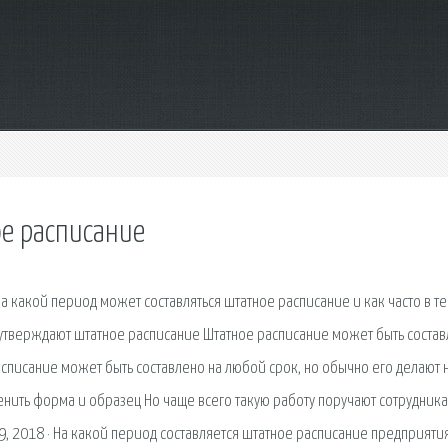
ое расписание
 на какой период может составляться штатное расписание и как часто в т
 утверждают штатное расписание Штатное расписание может быть соста
асписание может быть составлено на любой срок, но обычно его делают н
зменить форма и образец Но чаще всего такую работу поручают сотрудник
9, 2018 · На какой период составляется штатное расписание предприятия