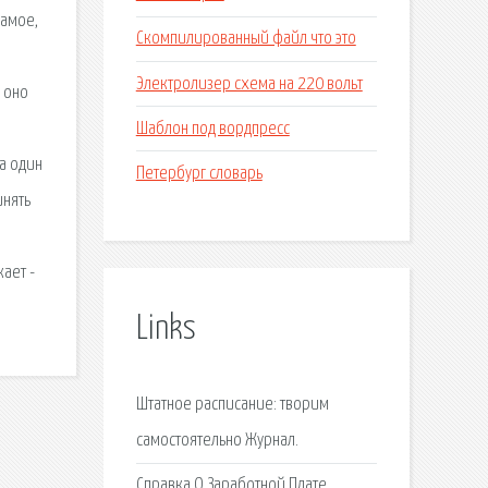
самое,
Скомпилированный файл что это
Электролизер схема на 220 вольт
 оно
Шаблон под вордпресс
а один
Петербург словарь
инять
ает ­
Links
Штатное расписание: творим
самостоятельно Журнал.
Справка О Заработной Плате