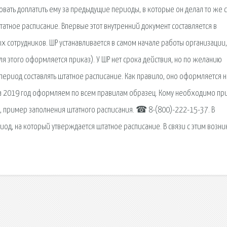
вать доплатить ему за предыдущие периоды, в которые он делал то же 
штатное расписание. Впервые этот внутренний документ составляется в
х сотрудников. ШР устанавливается в самом начале работы организации,
ля этого оформляется приказ). У ШР нет срока действия, но по желанию
 период составлять штатное расписание. Как правило, оно оформляется н
 на 2019 год оформляем по всем правилам образец. Кому необходимо пр
е, пример заполнения штатного расписания. ☎ 8-(800)-222-15-37. В
д, на который утверждается штатное расписание. В связи с этим возник