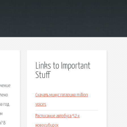
Links to Important
Stuff
ечение
влено
Скачать минус гагарина million
а год.
voices
ам
Расписание автобуса 52 к
? В
новосибирск