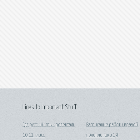
Links to Important Stuff
Гдз русский язык розенталь
Расписание работы врачей
10 11 класс
поликлиники 19