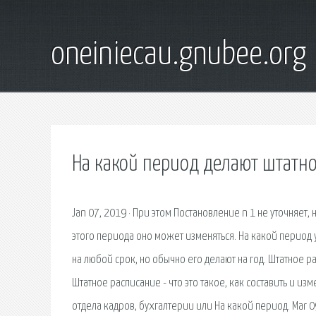
oneiniecau.gnubee.org
На какой период делают штатн
Jan 07, 2019 · При этом Постановление n 1 не уточняет,
этого периода оно может изменяться. На какой период
на любой срок, но обычно его делают на год. Штатное р
Штатное расписание - что это такое, как составить и и
отдела кадров, бухгалтерии или На какой период. Mar 0