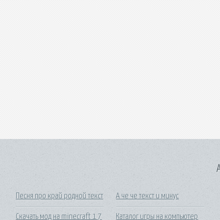
A
Песня про край родной текст
А че че текст и минус
Скачать мод на minecraft 1 7
Каталог игры на компьютер