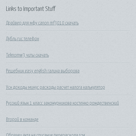
Links to Important Stuff
Драйвер для мфу canon mf3010 скачать
Дубль гис телефон
Teknomw3 читы скачать
Решебник easy english галина выборова
Усн доходы минус расходы расчет налога калькулятор
Русский язык 1 класс закожурникова костенко рождественский
Второй в команде
Образец акта на списание перерасхода гсм