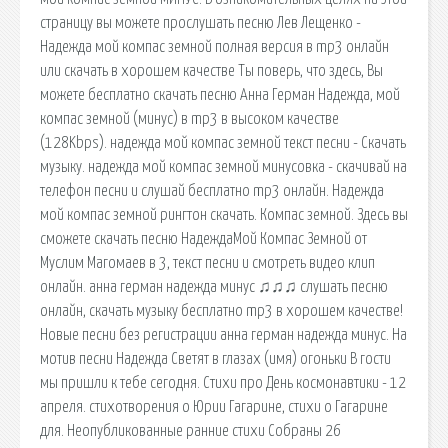
страницу вы можете прослушать песню Лев Лещенко -
Надежда мой компас земной полная версия в mp3 онлайн
или скачать в хорошем качестве Ты поверь, что здесь, Вы
можете бесплатно скачать песню Анна Герман Надежда, мой
компас земной (минус) в mp3 в высоком качестве
(128Kbps). надежда мой компас земной текст песни - Скачать
музыку. надежда мой компас земной минусовка - скачивай на
телефон песни и слушай бесплатно mp3 онлайн. Надежда
мой компас земной рингтон скачать. Компас земной. Здесь вы
сможете скачать песню НадеждаМой Компас Земной от
Муслим Магомаев в 3, текст песни и смотреть видео клип
онлайн. анна герман надежда минус ♫♫♫ слушать песню
онлайн, скачать музыку бесплатно mp3 в хорошем качестве!
Новые песни без регистрации анна герман надежда минус. На
мотив песни Надежда Светят в глазах (имя) огоньки В гости
мы пришли к тебе сегодня. Стихи про День космонавтики - 12
апреля. cтихотворения о Юрии Гагарине, стихи о Гагарине
для. Неопубликованные ранние стихи Собраны 26