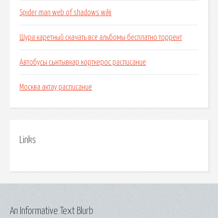
Spider man web of shadows wiki
Шура каретный скачать все альбомы бесплатно торрент
Автобусы сыктывкар корткерос расписание
Москва актау расписание
Links
An Informative Text Blurb