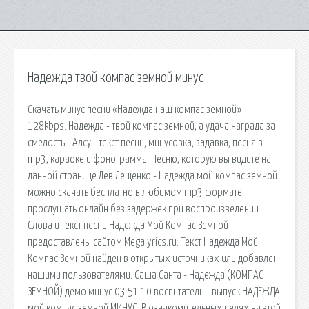
Надежда твой компас земной минус
Скачать минус песни «Надежда наш компас земной»
128kbps. Надежда - твой компас земной, а удача награда за
смелость - Алсу - текст песни, минусовка, задавка, песня в
mp3, караоке и фонограмма. Песню, которую вы видите на
данной странице Лев Лещенко - Надежда мой компас земной
можно скачать бесплатно в любимом mp3 формате,
прослушать онлайн без задержек при воспроизведении.
Слова и текст песни Надежда Мой Компас Земной
предоставлены сайтом Megalyrics.ru. Текст Надежда Мой
Компас Земной найден в открытых источниках или добавлен
нашими пользователями. Саша Санта - Надежда (КОМПАС
ЗЕМНОЙ) демо минус 03:51 10 воспитатели - выпуск НАДЕЖДА
мой компас земной МИНУС. В ознакомительных целях на этой