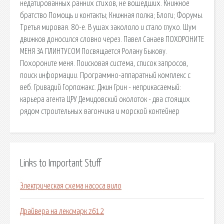
недатированных ранних стихов, не вошедших. Книжное
братство Помощь и контакты; Книжная полка; Блоги; Форумы.
Третья мировая. 80-е. В ушах закололо и стало глухо. Шум
движков доносился словно через. Павел Санаев ПОХОРОНИТЕ
МЕНЯ ЗА ПЛИНТУСОМ Посвящается Ролану Быкову.
Похороните меня. Поисковая сиcтема, список запросов,
поиск информации. Программно-аппаратный комплекс с
веб. Гривадий Горпожакс. Джин Грин - неприкасаемый:
карьера агента ЦРУ Демидовский околоток - два стоящих
рядом строительных вагончика и морской контейнер
Links to Important Stuff
Электрическая схема насоса вило
Драйвера на лексмарк z612