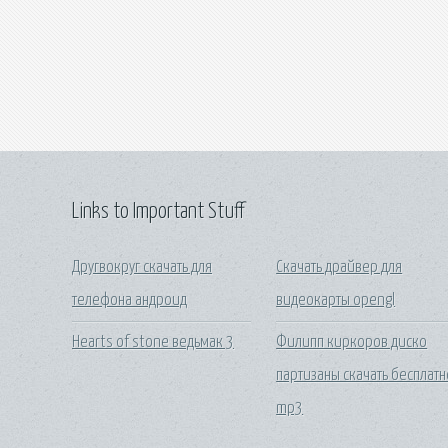
Links to Important Stuff
Другвокруг скачать для
Скачать драйвер для
телефона андроид
видеокарты opengl
Hearts of stone ведьмак 3
Филипп киркоров диско
партизаны скачать бесплатн
mp3