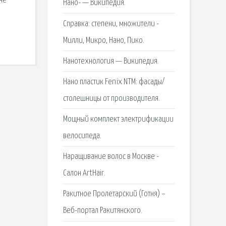
 не
Нано- — Википедия.
Справка: степени, множители -
Милли, Микро, Нано, Пико.
Нанотехнология — Википедия.
Нано пластик Fenix NTM: фасады/
столешницы от производителя.
Мощный комплект электрификации
велосипеда.
Наращивание волос в Москве -
Салон ArtHair.
Ракитное Пролетарский (Готня) –
Веб-портал Ракитянского.