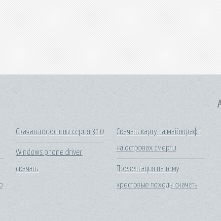
A
Скачать воронины серия 310
Скачать карту на майнкрафт
на островах смерти
Windows phone driver
скачать
Презентация на тему
о
крестовые походы скачать