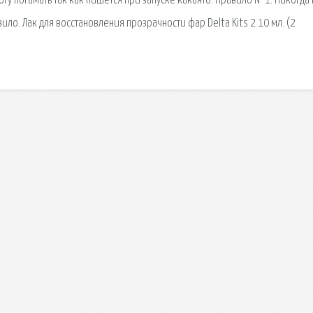
огу погамать так как пишется при запуске какаято. Правило №1: Никогда
ло. Лак для восстановления прозрачности фар Delta Kits 2 10 мл. (2