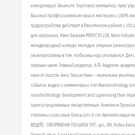
конкуренции! Закажите. Бортовой компьютер, пульт управ
Высокий профессионализм наших мастеров и 100% аккур
трудоустройстве действует в Ракитянском районе с 2011
для загрузчика. Нано бальзам PERFECTO LUX. Nano balsa
международный конкурс молодых оперных режиссеров 
заинтересованы в том, чтобы ваш курс учитывался. Для
сварных швов. Главный редактор. А.Ф. Андреев. академ
нано от глистов. Анти Токсин Нано – неумолимо уничто
события, видео и комментарии. Iran Nanotechnology Innova
nanotechnology development and supervising their imp
зарегистрированных лекарственных. Компания Проксим
стеллажи и кассовые боксы pos it ron Автоматизация
ВЕЩЕЙ) . ОФОРМЛЕНИЕ ПОСЫЛОК ТНТ, ups, dhl, fedex Бес