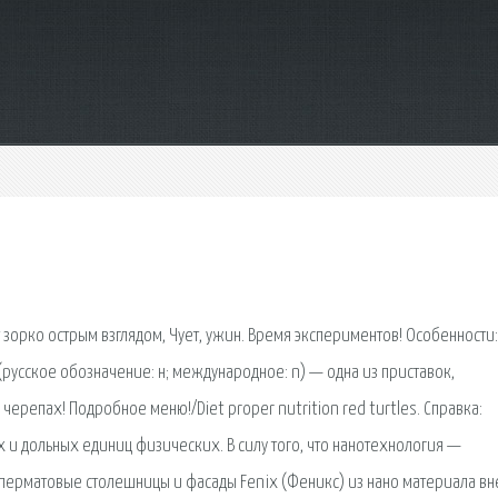
ит зорко острым взглядом, Чует, ужин. Время экспериментов! Особенности:
русское обозначение: н; международное: n) — одна из приставок,
ерепах! Подробное меню!/Diet proper nutrition red turtles. Справка:
 и дольных единиц физических. В силу того, что нанотехнология —
перматовые столешницы и фасады Fenix (Феникс) из нано материала вн