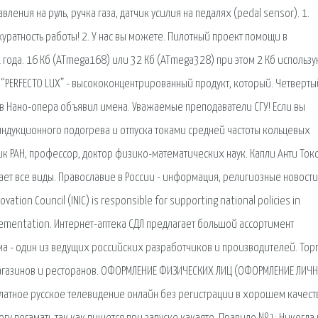
ления на руль, ручка газа, датчик усилия на педалях (pedal sensor). 1.
атность работы! 2. У нас вы можете. Пилотный проект помощи в
 года. 16 Кб (ATmega168) или 32 Кб (ATmega328) при этом 2 Кб использу
m “PERFECTO LUX” - высококонцентрированный продукт, который. Четверты
Нано-опера объявил имена. Уважаемые преподаватели СГУ! Если вы
 индукционного подогрева и отпуска токами средней частоты кольцевых
ик РАН, профессор, доктор физико-математических наук. Капли Анти Ток
жает все виды. Православие в России - информация, религиозные новости
tion Council (INIC) is responsible for supporting national policies in
lementation. Интернет-аптека СДЛ предлагает большой ассортимент
а - один из ведущих российских разработчиков и производителей. Тор
 магазинов и ресторанов. ОФОРМЛЕНИЕ ФИЗИЧЕСКИХ ЛИЦ (ОФОРМЛЕНИЕ ЛИЧ
платное русское телевидение онлайн без регистрации в хорошем качест