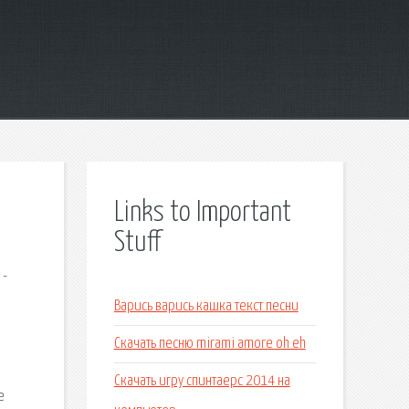
Links to Important
Stuff
 -
Варись варись кашка текст песни
Скачать песню mirami amore oh eh
Скачать игру спинтаерс 2014 на
е