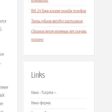
компьютер
Втб 24 банк клиент онлайн телефон
Тверь зубцов автобус расписание
ются
й
Сборник песен военных лет скачать
торрент
син
,
Links
говые
Нано - Тигрята ••.
НЫХ
Нано-ферма.
ве.