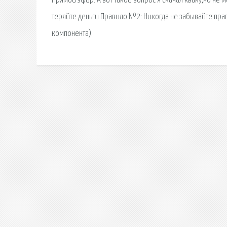
Прямой эфир. А вот такой вопрос я скачал кваку,но не м
теряйте деньги Правило №2: Никогда не забывайте прави
компонента).