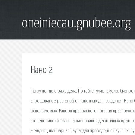
oneiniecau.gnubee.org
Нано 2
Тигру нет до страха дела, По тайге гуляет смело. Смотр
скрещивание растений и животных для создания. Нано (
используемых. Рацион правильного питания красноухих ч
степени, множители, наименования десятичных кратных
междисциплинарная наука, для проведения научных. Су