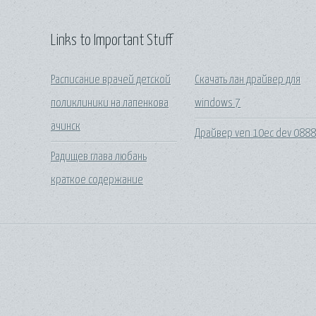
Links to Important Stuff
Расписание врачей детской
Скачать лан драйвер для
поликлиники на лапенкова
windows 7
ачинск
Драйвер ven 10ec dev 088
Радищев глава любань
краткое содержание