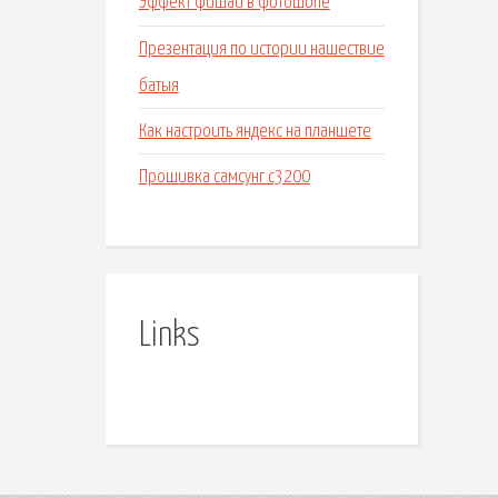
Эффект фишай в фотошопе
Презентация по истории нашествие
батыя
Как настроить яндекс на планшете
Прошивка самсунг с3200
Links