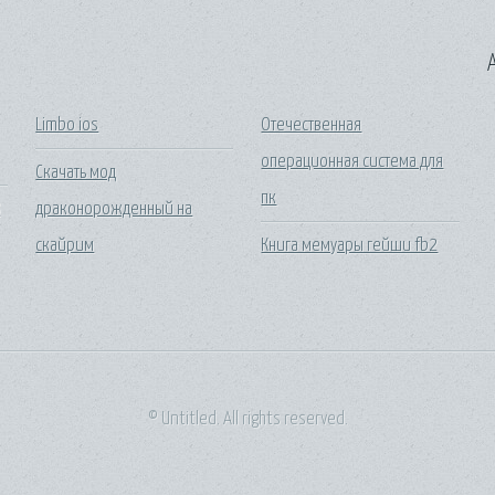
A
Limbo ios
Отечественная
операционная система для
Скачать мод
пк
8
драконорожденный на
скайрим
Книга мемуары гейши fb2
© Untitled. All rights reserved.