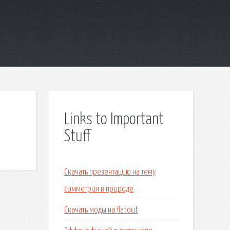
Links to Important
Stuff
Скачать презентацию на тему
симметрия в природе
Скачать моды на flatout