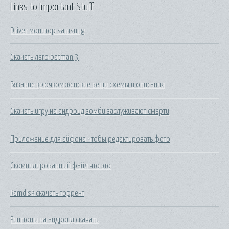
Links to Important Stuff
Driver монитор samsung
Скачать лего batman 3
Вязание крючком женские вещи схемы и описания
Скачать игру на андроид зомби заслуживают смерти
Приложение для айфона чтобы редактировать фото
Скомпилированный файл что это
Ramdisk скачать торрент
Рингтоны на андроид скачать