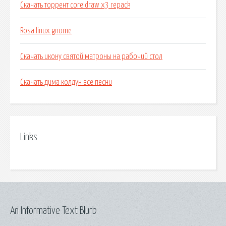
Скачать торрент coreldraw x3 repack
Rosa linux gnome
Скачать икону святой матроны на рабочий стол
Скачать дима колдун все песни
Links
An Informative Text Blurb