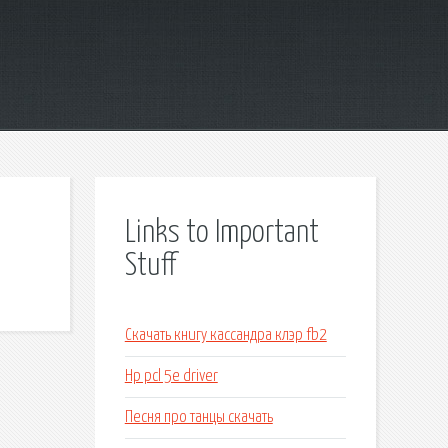
Links to Important
Stuff
Скачать книгу кассандра клэр fb2
Hp pcl 5e driver
Песня про танцы скачать