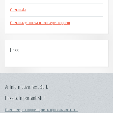
Скачать da
Скачать мультик чагинтон через торрент
Links
An Informative Text Blurb
Links to Important Stuff
Скачать через торрент фильм прикольная сказка