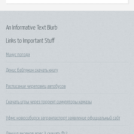
An Informative Text Blurb
Links to Important Stuff
Минус погода
Денис байгужин скачать книгу
Расписание череповец автобусов
Скачать игры через торрент симуляторы камазы
Уфмс новосибирск загранпаспорт заявление официальный сайт
Даниил аксенов арес 3 скачать fb2