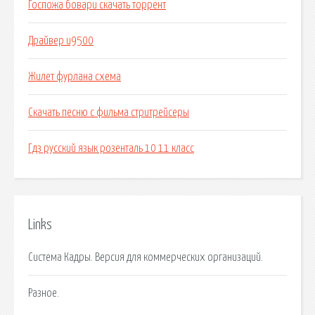
Госпожа бовари скачать торрент
Драйвер u9500
Жилет фурлана схема
Скачать песню с фильма стритрейсеры
Гдз русский язык розенталь 10 11 класс
Links
Система Кадры. Версия для коммерческих организаций.
Разное.