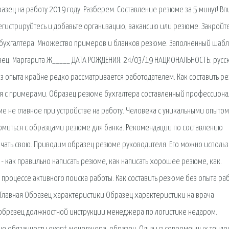
разец на работу 2019 году. Разберем. Составление резюме за 5 минут! В
гистрируйтесь и добавьте организацию, вакансию или резюме. Закройт
е бухгалтера. Множество примеров и бланков резюме. Заполненный шаб
зец. Маргарита Ж_____ ДАТА РОЖДЕНИЯ: 24/03/19 НАЦИОНАЛЬНОСТЬ: русс
ез опыта крайне редко рассматривается работодателем. Как составить р
ция с примерами. Образец резюме бухгалтера составленный профессиона
ме не главное при устройстве на работу. Человека с уникальными опытом
комиться с образцами резюме для банка. Рекомендации по составлению
начать свою. Приводим образец резюме руководителя. Его можно использ
с - как правильно написать резюме, как написать хорошее резюме, как.
процессе активного поиска работы. Как составить резюме без опыта ра
Главная Образец характеристики Образец характеристики на врача
 образец должностной инструкции менеджера по логистике недаром.