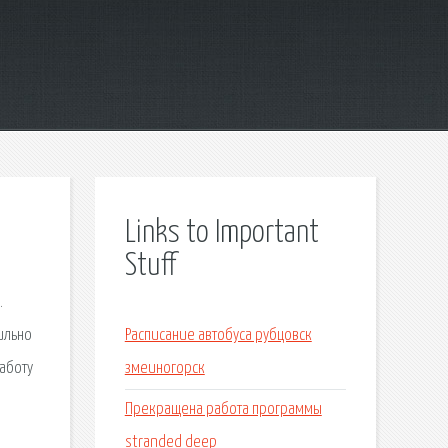
Links to Important
Stuff
.
ильно
Расписание автобуса рубцовск
аботу
змеиногорск
Прекращена работа программы
stranded deep