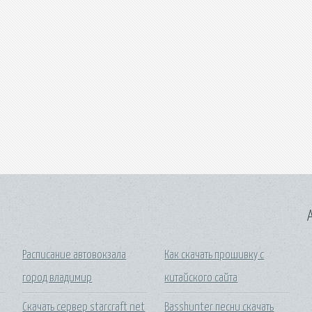
A
Расписание автовокзала
Как скачать прошивку с
город владимир
китайского сайта
Скачать сервер starcraft net
Basshunter песни скачать