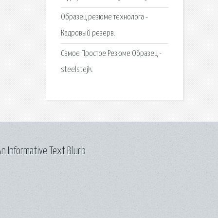
Образец резюме технолога -
Кадровый резерв.
Самое Простое Резюме Образец -
steelstejk.
n Informative Text Blurb