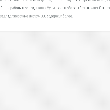
е обязанности event-менеджера, образец. Одна из современных тенде
Поиск работы и сотрудников в Мурманске и области База вакансий и ре
аздел должностные инструкции содержит более.