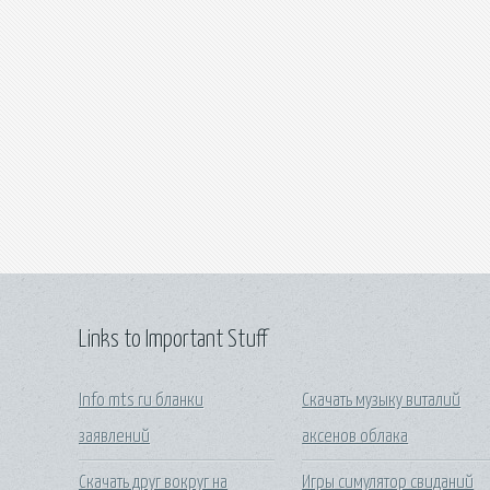
Links to Important Stuff
Info mts ru бланки
Скачать музыку виталий
заявлений
аксенов облака
Скачать друг вокруг на
Игры симулятор свиданий