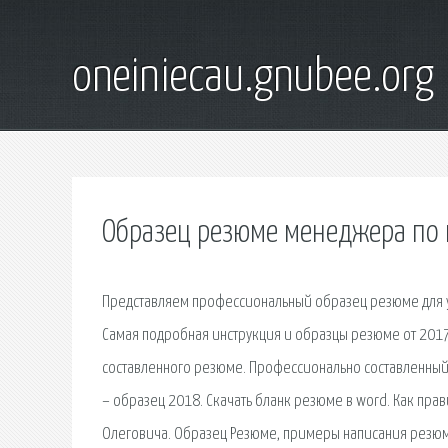
oneiniecau.gnubee.org
Образец резюме менеджера по 
Представляем профессиональный образец резюме для ус
Самая подробная инструкция и образцы резюме от 201
составленного резюме. Профессионально составленный 
– образец 2018. Скачать бланк резюме в word. Как пра
Олеговича. Образец Резюме, примеры написания резюм