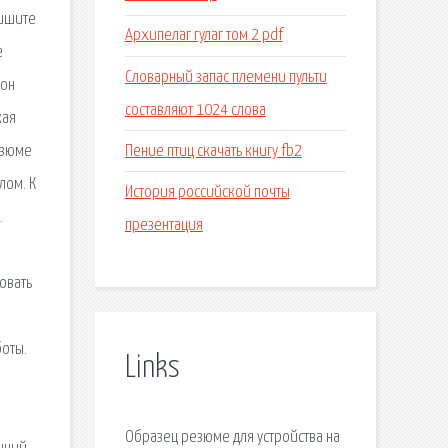
пишите
Архипелаг гулаг том 2 pdf
е
Словарный запас племени пульти
лон
составляют 1024 слова
кая
Пение птиц скачать книгу fb2
езюме
лом. К
История российской почты
.
презентация
овать
боты.
Links
Образец резюме для устройства на