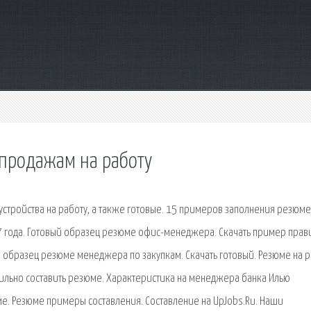
продажам на работу
тройства на работу, а также готовые. 15 примеров заполнения резюме
7 года. Готовый образец резюме офис-менеджера. Скачать пример прав
образец резюме менеджера по закупкам. Скачать готовый. Резюме на р
вильно составить резюме. Характеристика на менеджера банка Илью
е. Резюме примеры составления. Составление на UpJobs.Ru. Наши