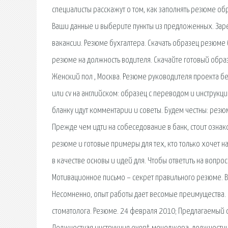
специалисты расскажут о том, как заполнять резюме об
Ваши данные и выберите пункты из предложенных. Заре
вакансии. Резюме бухгалтера. Скачать образец резюм
резюме на должность водителя. Скачайте готовый обра
Женский пол , Москва. Резюме руководителя проекта б
или cv на английском: образец с переводом и инструк
бланку идут комментарии и советы. Будем честны: резю
Прежде чем идти на собеседование в банк, стоит озна
резюме и готовые примеры для тех, кто только хочет 
в качестве основы и идей для. Чтобы ответить на вопро
Мотивационное письмо – секрет правильного резюме. В 
Несомненно, опыт работы дает весомые преимущества. 
стоматолога. Резюме. 24 февраля 2010; Предлагаемый