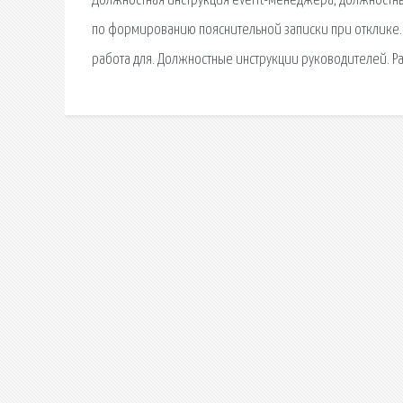
Должностная инструкция event-менеджера, должностны
по формированию пояснительной записки при отклике. 
работа для. Должностные инструкции руководителей. Р