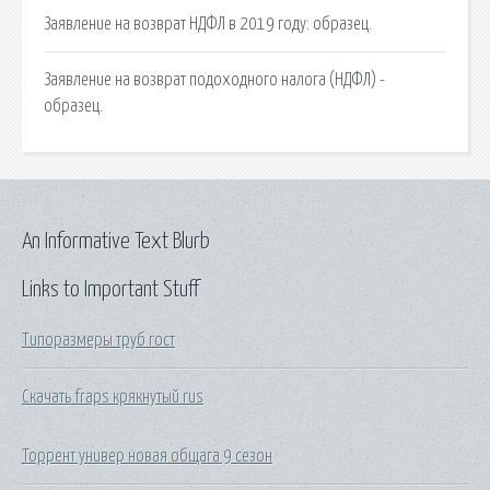
Заявление на возврат НДФЛ в 2019 году: образец.
Заявление на возврат подоходного налога (НДФЛ) -
образец.
An Informative Text Blurb
Links to Important Stuff
Типоразмеры труб гост
Скачать fraps крякнутый rus
Торрент универ новая общага 9 сезон