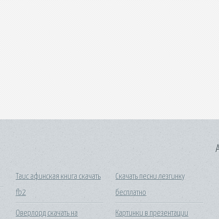
A
Таис афинская книга скачать
Скачать песни лезгинку
fb2
бесплатно
Оверлорд скачать на
Картинки в презентации