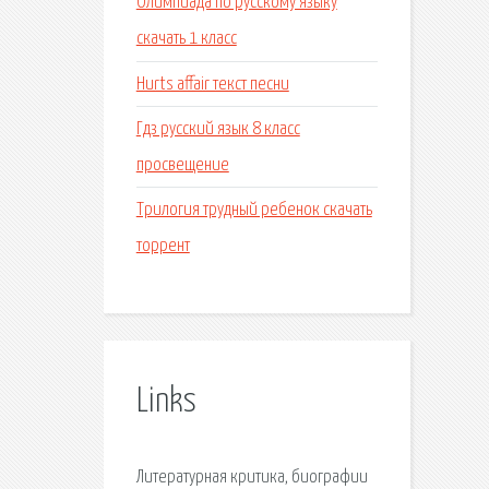
Олимпиада по русскому языку
скачать 1 класс
Hurts affair текст песни
Гдз русский язык 8 класс
просвещение
Трилогия трудный ребенок скачать
торрент
Links
Литературная критика, биографии