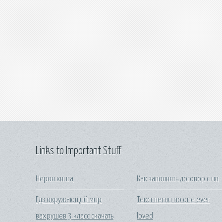
Links to Important Stuff
Нерон книга
Как заполнять договор с ип
Гдз окружающий мир
Текст песни no one ever
вахрушев 3 класс скачать
loved