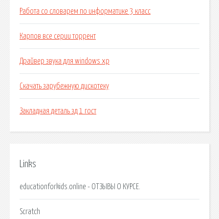
Работа со словарем по информатике 3 класс
Карпов все серии торрент
Драйвер звука для windows xp
Скачать зарубежную дискотеку
Закладная деталь зд 1 гост
Links
educationforkids.online - ОТЗЫВЫ О КУРСЕ.
Scratch