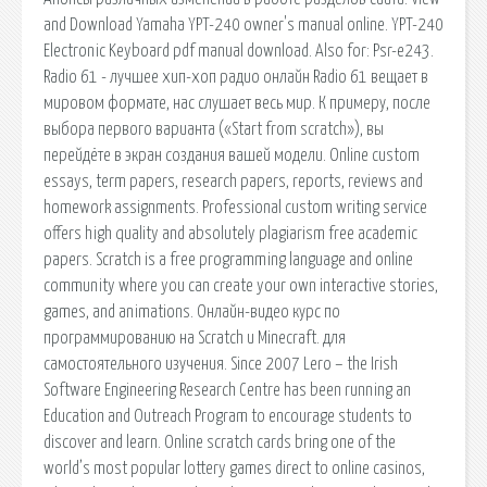
and Download Yamaha YPT-240 owner's manual online. YPT-240
Electronic Keyboard pdf manual download. Also for: Psr-e243.
Radio 61 - лучшее хип-хоп радио онлайн Radio 61 вещает в
мировом формате, нас слушает весь мир. К примеру, после
выбора первого варианта («Start from scratch»), вы
перейдёте в экран создания вашей модели. Online custom
essays, term papers, research papers, reports, reviews and
homework assignments. Professional custom writing service
offers high quality and absolutely plagiarism free academic
papers. Scratch is a free programming language and online
community where you can create your own interactive stories,
games, and animations. Онлайн-видео курс по
программированию на Scratch и Minecraft. для
самостоятельного изучения. Since 2007 Lero – the Irish
Software Engineering Research Centre has been running an
Education and Outreach Program to encourage students to
discover and learn. Online scratch cards bring one of the
world’s most popular lottery games direct to online casinos,