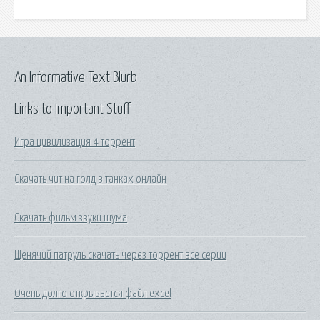
An Informative Text Blurb
Links to Important Stuff
Игра цивилизация 4 торрент
Скачать чит на голд в танках онлайн
Скачать фильм звуки шума
Щенячий патруль скачать через торрент все серии
Очень долго открывается файл excel