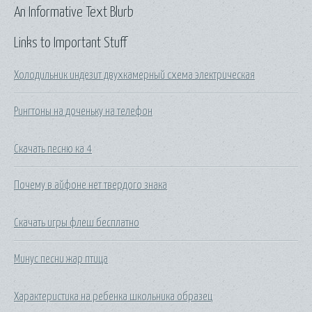
An Informative Text Blurb
Links to Important Stuff
Холодильник индезит двухкамерный схема электрическая
Рингтоны на доченьку на телефон
Скачать песню ка 4
Почему в айфоне нет твердого знака
Скачать игры флеш бесплатно
Минус песни жар птица
Характеристика на ребенка школьника образец