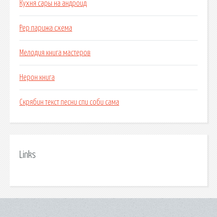
Кухня сары на андроид
Рер парижа схема
Мелодия книга мастеров
Нерон книга
Скрябин текст песни спи соби сама
Links