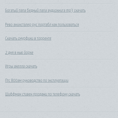
Богатый папа бедный папа аудиокнига mp3 скачать
Рево анинсталер рус портабл как пользоваться
Скачать смурфики в торренте
2 дня в нью йорке
Игры акелла скачать
Птс 800ам руководство по эксплуатации
Шиффман стивен продажи по телефону скачать