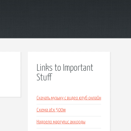
Links to Important
Stuff
Скачать музыку с видео ютуб онлайн
Схема atx 500w
Надоело маргулис аккорды