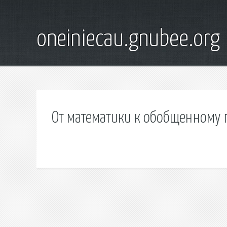
oneiniecau.gnubee.org
От математики к обобщенному