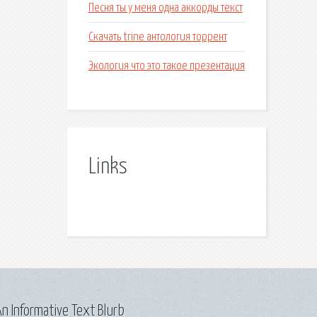
Песня ты у меня одна аккорды текст
Скачать trine антология торрент
Экология что это такое презентация
Links
n Informative Text Blurb