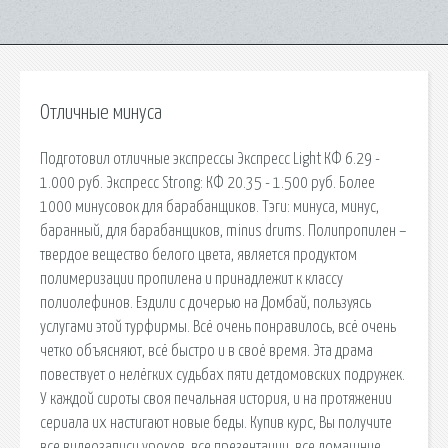
Отличные минуса
Подготовил отличные экспрессы Экспресс Light КФ 6.29 -
1.000 руб. Экспресс Strong: КФ 20.35 - 1.500 руб. Более
1000 минусовок для барабанщиков. Тэги: минуса, минус,
баранный, для барабанщиков, minus drums. Полипропилен –
твердое вещество белого цвета, является продуктом
полимеризации пропилена и принадлежит к классу
полиолефинов. Ездили с дочерью на Домбай, пользуясь
услугами этой турфирмы. Всё очень понравилось, всё очень
четко объясняют, всё быстро и в своё время. Эта драма
повествует о нелёгких судьбах пяти детдомовских подружек.
У каждой сироты своя печальная история, и на протяжении
сериала их настигают новые беды. Купив курс, Вы получите
все видеозаписи уроков, все презентации, все домашние