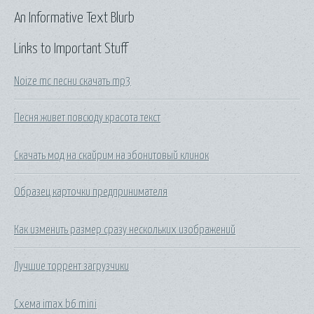
An Informative Text Blurb
Links to Important Stuff
Noize mc песни скачать mp3
Песня живет повсюду красота текст
Скачать мод на скайрим на эбонитовый клинок
Образец карточки предпринимателя
Как изменить размер сразу нескольких изображений
Лучшие торрент загрузчики
Схема imax b6 mini