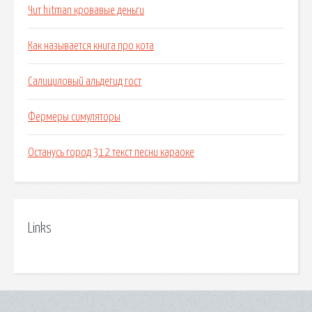
Чит hitman кровавые деньги
Как называется книга про кота
Салициловый альдегид гост
Фермеры симуляторы
Останусь город 312 текст песни караоке
Links