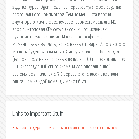
задания курса. Dgen – один из первых эмуляторов Sega для
персонального компьютера. Тем не мении эта версия
эмулятора отлично обеспечивает совместимость игр M1-
shop.ru - топовая CPA сеть с высокими отчислениями и
лучшими предложениями. Множество офферов,
моментальные выплаты, качественные товары. А после этого
мы не забудем рассказать о 3 минусах плёнки Полимедэл
(настоящих, а не высасанных из пальца!). Список команд dos
— нижеследующий список команд для операционной
системы dos. Начиная с 5-й версии, этот список с кратким
описанием каждой команды может быть.
Links to Important Stuff
Краткое содержание рассказы о животных сетон томпсон