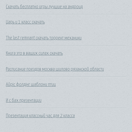
Скачать бесплатно игры лучшие на андроид
Царь и 1 класс скачать
The last remnant скачать торрент механики
Книга это в ваших силах скачать
Расписание поездов москва шилово рязанской области
Айріс фолдінг шаблони птиц
И с бах презентации
Презентация классный час для 2 класса