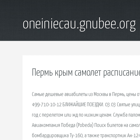
oneiniecau.gnubee.org
Пермь крым самолет расписани
Самые дешевые авиабилеты из Москвы в Пермь, цены от 
499-710-10-12 БЛИЖАЙШИЕ ПОЕЗДКИ. 03.03 Святые улицы
год с перелетом или жд по низким ценам. Служба пало
Авиакомпания Победа (Pobeda) Поиск билетов на самол
бомбардировщика Ту-160, а также транспортник Ан-124