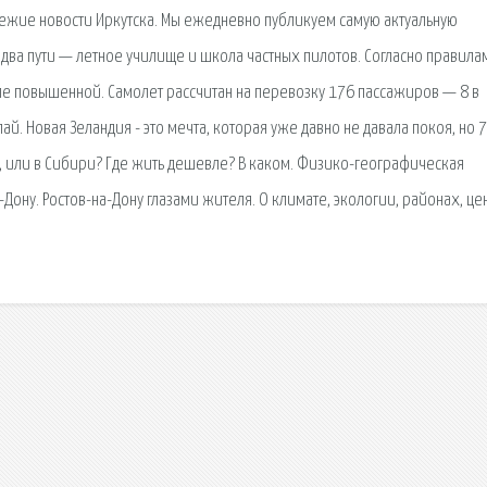
ежие новости Иркутска. Мы ежедневно публикуем самую актуальную
ь два пути — летное училище и школа частных пилотов. Согласно правила
але повышенной. Самолет рассчитан на перевозку 176 пассажиров — 8 в
. Новая Зеландия - это мечта, которая уже давно не давала покоя, но 7
е, или в Сибири? Где жить дешевле? В каком. Физико-географическая
ону. Ростов-на-Дону глазами жителя. О климате, экологии, районах, це