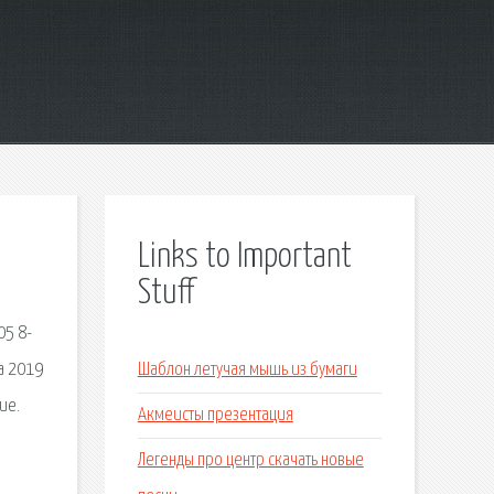
Links to Important
Stuff
05 8-
а 2019
Шаблон летучая мышь из бумаги
ие.
Акмеисты презентация
Легенды про центр скачать новые