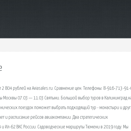
е
2 804 рублей на Aviasales.ru. Сравнение цен. Телефоны: 8-916-713-91-
 Москвы 07.03 — 11.03 Святыни. Большой выбор туров в Калининград н
мнических поездок поможет выбрать подходящий тур - монастыри и друг
ет и расписание рейсов авиакомпании. Два стратегических
 и Ил-62 ВКС России. Садоводческие маршруты Тюмени в 2019 году. Мы