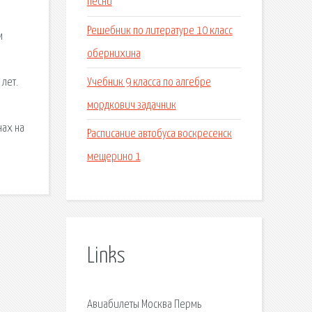
песни
Решебник по литературе 10 класс
м
обернихина
Учебник 9 класса по алгебре
 лет.
мордкович задачник
нах на
Расписание автобуса воскресенск
мещерино 1
Links
Авиабилеты Москва Пермь