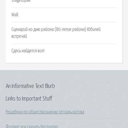
stagetopiki
Wall.
Сценарий ко дню района (80-летие района) Юбилей
встречай.
Сдесь найдется все!.
An Informative Text Blurb
Links to Important Stuff
Решебник по обществознанию тетрадь котова
Формат док скачать бесплатно