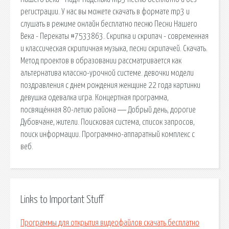
регистрации. У нас вы можете скачать в формате mp3 и
слушать в режиме онлайн бесплатно песню Песни Нашего
Века - Перекаты #7533863. Скрипка и скрипач - современная
и классическая скрипичная музыка, песни скрипачей. Скачать.
Метод проектов в образовании рассматривается как
альтернатива классно-урочной системе. девочки модели
поздравления с днем рождения женщине 22 года картинки
девушка одевалка игра. Концертная программа,
посвящённая 80-летию района ― Добрый день, дорогие
Дубовчане, жители. Поисковая сиcтема, список запросов,
поиск информации. Программно-аппаратный комплекс с
веб.
Links to Important Stuff
Программы для открытия видеофайлов скачать бесплатно