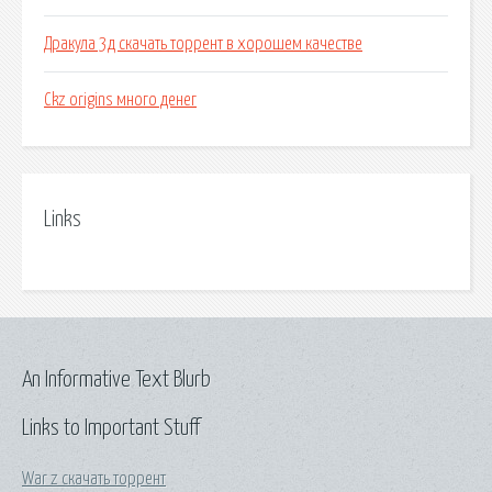
Дракула 3д скачать торрент в хорошем качестве
Ckz origins много денег
Links
An Informative Text Blurb
Links to Important Stuff
War z скачать торрент