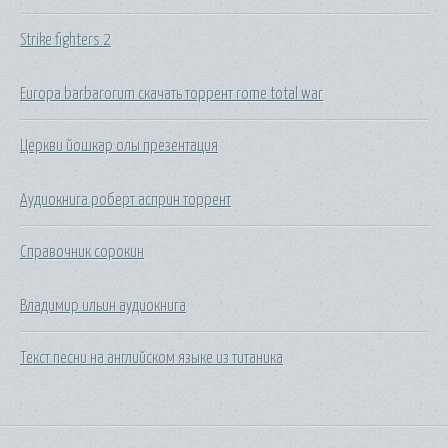
Strike fighters 2
Europa barbarorum скачать торрент rome total war
Церкви йошкар олы презентация
Аудиокнига роберт асприн торрент
Справочник сорокин
Владимир ильин аудиокнига
Текст песни на английском языке из титаника