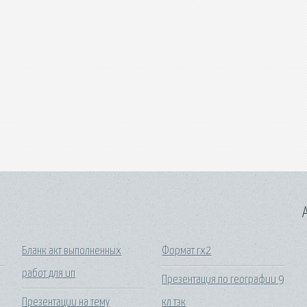
A
Бланк акт выполненных
Формат rx2
работ для ип
Презентация по географии 9
Презентации на тему
кл тэк