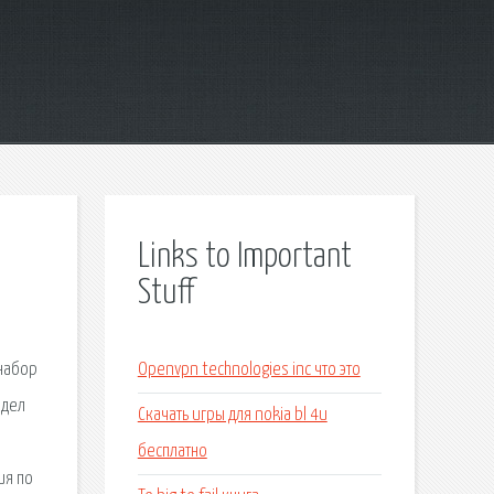
Links to Important
Stuff
 набор
Openvpn technologies inc что это
здел
Скачать игры для nokia bl 4u
бесплатно
ия по