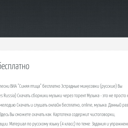
бесплатно
песни ВИА "Синяя птица" бесплатно Эстрадные минусовки (русские) Вы
es Russia) Скачать сборники музыки через торент Музыка - это не просто
мелодию Скачать и слушать онлайн бесплатно, online, музыка. Данный ра
десь Вы сможете скачать как. Картотека содержит чистоговорки,
ии. Материал по русскому языку (4 класс) по теме: Задания и упражнен