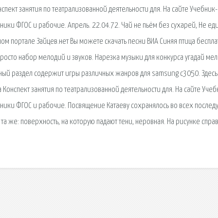
пект занятия по театрализованной деятельности для. На сайте Учебник-
ники ФГОС и рабочие. Апрель. 22.04.72. Чай не пьём без сухарей, Не ед
ном портале Зайцев.нет Вы можете скачать песни ВИА Синяя птица беспла
 просто набор мелодий и звуков. Нарезка музыки для конкурса угадай ме
Данный раздел содержит игры различных жанров для samsung c3050. Здесь
Конспект занятия по театрализованной деятельности для. На сайте Учеб
бники ФГОС и рабочие. Посвящение Катаеву сохранялось во всех после
та же: поверхность, на которую падают тени, неровная. На рисунке справ