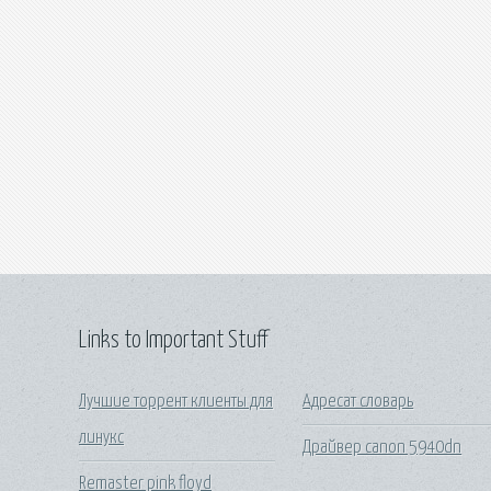
Links to Important Stuff
Лучшие торрент клиенты для
Адресат словарь
линукс
Драйвер canon 5940dn
Remaster pink floyd