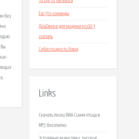
To big to fail книга
Eac3to команды
им без
Драйвера для модема м100 3
тно
скачать
лодию
 Вы
Себестоимость блюд
ник-
дующих
а,
Links
Скачать песни ВИА Синяя птица в
MP3 бесплатно.
Эстрадные минусовки, русские