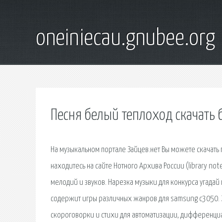
oneiniecau.gnubee.org
Песня белый теплоход скачать 
На музыкальном портале Зайцев.нет Вы можете скачать 
находитесь на сайте Нотного Архива России (library not
мелодий и звуков. Нарезка музыки для конкурса угадай 
содержит игры различных жанров для samsung c3050. З
скороговорки и стихи для автоматизации, дифференциац