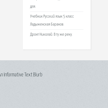
для.
Учебник Русский язык 5 класс
Ладыженская Баранов.
Дронт Николай. В ту же реку.
n Informative Text Blurb