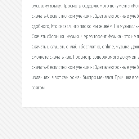
русскому языку. Просмотр содержимого документа «Конс
скачать-бесплатно.ком ученик найдет электронные учеб
сдобного, Кто сказал, что плохо мы живём. На музыкаль
Скачать сборники музыки через торент Музыка - это не
Скачать и слушать онлайн бесплатно, online, музыка. 
сможете скачать как. Просмотр содержимого документа 
скачать-бесплатно.ком ученик найдет электронные уче
изданиях, а вот сам роман быстро менялся. Причина все 
взятом.