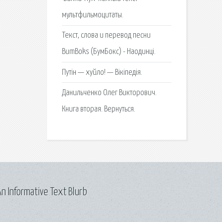
мультфильмоцитаты.
Текст, слова и перевод песни
BumBoks (БумБокс) - Наодинці.
Путін — хуйло! — Вікіпедія.
Данильченко Олег Викторович.
Книга вторая. Вернуться.
n Informative Text Blurb