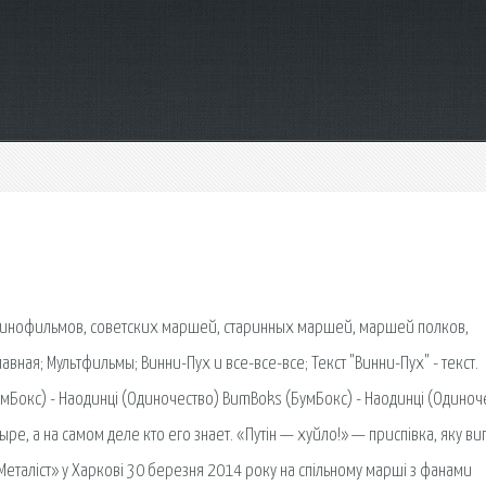
кинофильмов, советских маршей, старинных маршей, маршей полков,
ная; Мультфильмы; Винни-Пух и все-все-все; Текст "Винни-Пух" - текст.
умБокс) - Наодинці (Одиночество) BumBoks (БумБокс) - Наодинці (Одиноч
ре, а на самом деле кто его знает. «Путін — хуйло!» — приспівка, яку ви
еталіст» у Харкові 30 березня 2014 року на спільному марші з фанами