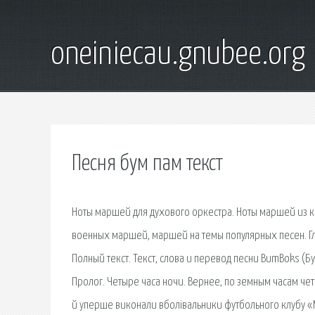
oneiniecau.gnubee.org
Песня бум пам текст
Ноты маршей для духового оркестра. Ноты маршей из 
военных маршей, маршей на темы популярных песен. Глав
Полный текст. Текст, слова и перевод песни BumBoks (Б
Пролог. Четыре часа ночи. Вернее, по земным часам четы
й уперше виконали вболівальники футбольного клубу «М