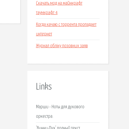
Скачать мод на майнкрафт
таумкрафт 4
Когда качаю с торрента пропадает
интернет
Журнал обліку позовних заяв
Links
Марши - Ноты для духового
оркестра.
'Винни-Пух' полный текст