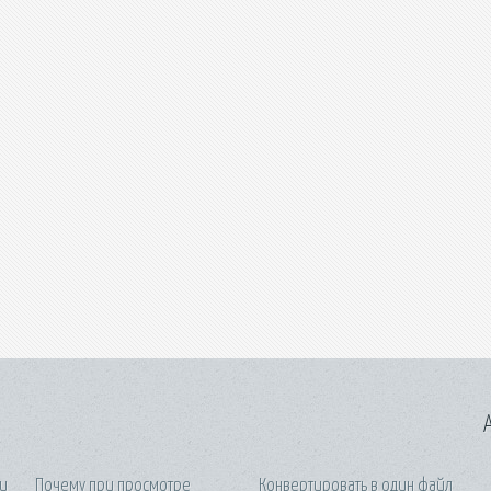
A
ни
Почему при просмотре
Конвертировать в один файл