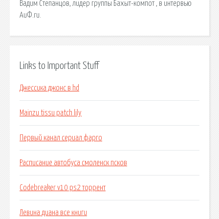
Вадим Степанцов, лидер группы Бахыт-компот , в интервью
АиФ.ru.
Links to Important Stuff
Джессика джонс в hd
Mainzu tissu patch lily
Первый канал сериал фарго
Расписание автобуса смоленск псков
Codebreaker v10 ps2 торрент
Левина диана все книги