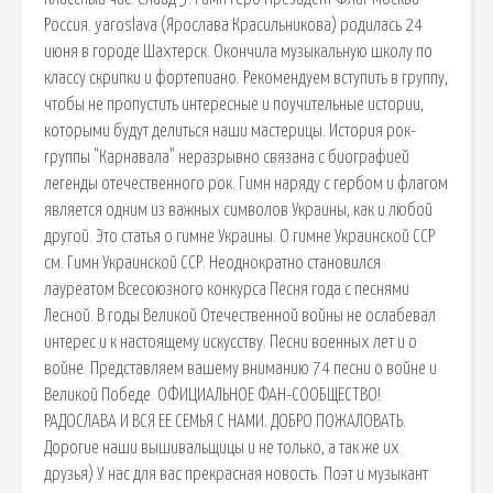
Россия. yaroslava (Ярослава Красильникова) родилась 24
июня в городе Шахтерск. Окончила музыкальную школу по
классу скрипки и фортепиано. Рекомендуем вступить в группу,
чтобы не пропустить интересные и поучительные истории,
которыми будут делиться наши мастерицы. История рок-
группы "Карнавала" неразрывно связана с биографией
легенды отечественного рок. Гимн наряду с гербом и флагом
является одним из важных символов Украины, как и любой
другой. Это статья о гимне Украины. О гимне Украинской ССР
см. Гимн Украинской ССР. Неоднократно становился
лауреатом Всесоюзного конкурса Песня года с песнями
Лесной. В годы Великой Отечественной войны не ослабевал
интерес и к настоящему искусству. Песни военных лет и о
войне. Представляем вашему вниманию 74 песни о войне и
Великой Победе. ОФИЦИАЛЬНОЕ ФАН-СООБЩЕСТВО!
РАДОСЛАВА И ВСЯ ЕЕ СЕМЬЯ С НАМИ. ДОБРО ПОЖАЛОВАТЬ.
Дорогие наши вышивальщицы и не только, а так же их
друзья) У нас для вас прекрасная новость. Поэт и музыкант