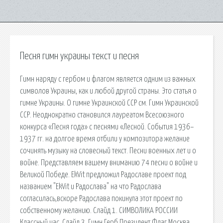
Песня гимн украины текст и песня
Гимн наряду с гербом и флагом является одним из важных
символов Украины, как и любой другой страны. Это статья о
гимне Украины. О гимне Украинской ССР см. Гимн Украинской
ССР. Неоднократно становился лауреатом Всесоюзного
конкурса «Песня года» с песнями «Лесной. События 1936–
1937 гг. на долгое время отбили у композитора желание
сочинять музыку на словесный текст. Песни военных лет и о
войне. Представляем вашему вниманию 74 песни о войне и
Великой Победе. EkVit предложил Радославе проект под
названием "EkVit и Радослава" на что Радослава
согласилась,вскоре Радослава покинула этот проект по
собственному желанию. Слайд 1. СИМВОЛИКА РОССИИ
Классный час. Слайд 3. Гимн Герб Президент Флаг Москва