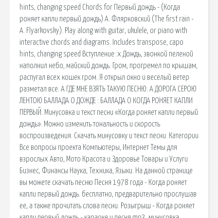
hints, changing speed Chords for Первый дождь - (Когда
роняет капли первый дождь) А. Флярковский (The first rain -
A. Flyarkovsky). Play along with guitar, ukulele, or piano with
interactive chords and diagrams. Includes transpose, capo
hints, changing speed Вступление: x Дождь, звонкой пеленой
наполнил небо, майский дождь. Гром, прогремел по крышам,
распугал всех кошек гром. Я открыл окно и веселый ветер
разметал все. А ГДЕ МНЕ ВЗЯТЬ ТАКУЮ ПЕСНЮ: А ДОРОГА СЕРОЮ
ЛЕНТОЮ БАЛЛАДА О ДОЖДЕ : БАЛЛАДА О КОГДА РОНЯЕТ КАПЛИ
ПЕРВЫЙ. Минусовка и текст песни «Когда роняет капли первый
дождь». Можно изменить тональность и скорость
воспроизведения. Скачать минусовку и текст песни. Категории
Все вопросы проекта Компьютеры, Интернет Темы для
взрослых Авто, Мото Красота и Здоровье Товары и Услуги
Бизнес, Финансы Наука, Техника, Языки. На данной странице
вы можете скачать песню Песня 1978 года - Когда роняет
капли первый дождь. бесплатно, предварительно прослушав
ее, а также прочитать слова песни. Розыгрыш - Когда роняет
капли первый дождь - караоке и песня mp3, минусовка,