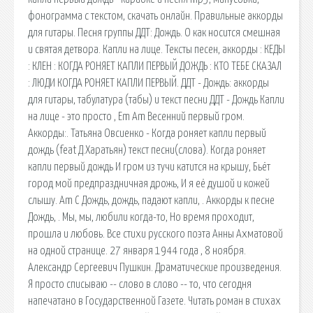
фонограмма с текстом, скачать онлайн. Правильные аккорды
для гитары. Песня группы ДДТ: Дождь. О как носится смешная
и святая детвора. Капли на лице. Тексты песен, аккорды : КЕДЫ
: КЛЕН : КОГДА РОНЯЕТ КАПЛИ ПЕРВЫЙ ДОЖДЬ : КТО ТЕБЕ СКАЗАЛ
: ЛЮДИ КОГДА РОНЯЕТ КАПЛИ ПЕРВЫЙ. ДДТ - Дождь: аккорды
для гитары, табулатура (табы) и текст песни ДДТ - Дождь Капли
на лице - это просто , Em Am Весенний первый гром.
Аккорды:. Татьяна Овсиенко - Когда роняет капли первый
дождь (feat Д.Харатьян) текст песни(слова). Когда роняет
капли первый дождь И гром из тучи катится на крышу, Бьёт
город мой предпраздничная дрожь, И я её душой и кожей
слышу. Am C Дождь, дождь, падают капли, . Аккорды к песне
Дождь, . Мы, мы, любили когда-то, Но время проходит,
прошла и любовь. Все стихи русского поэта Анны Ахматовой
на одной странице. 27 января 1944 года , 8 ноября.
Александр Сергеевич Пушкин. Драматические произведения.
Я просто списываю -- слово в слово -- то, что сегодня
напечатано в Государственной Газете. Читать роман в стихах