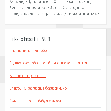
Александра Пушкина Евгений Онегин на одной странице.
Лучшие стихи. Весна. Из-за Зеленой Стены, с диких
невидимых равнин, ветер несет желтую медовую пыль каких.
Links to Important Stuff
Текст песня первая любовь
Родительское собрание в 6 классе презентация скачать
Английские игры скачать
Электрички расписание борисов минск
Скачать песню про бабу ягу выход