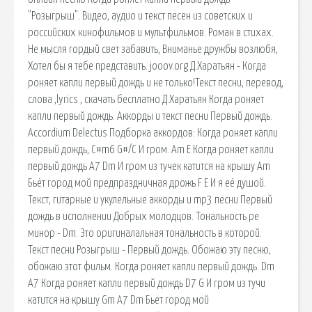
"Розыгрыш". Видео, аудио и текст песен из советских и
российских кинофильмов и мультфильмов. Роман в стихах.
Не мысля гордый свет забавить, Вниманье дружбы возлюбя,
Хотел бы я тебе представить. jooov.org Д.Харатьян - Когда
роняет капли первый дождь и не только!Текст песни, перевод,
слова ,lyrics , скачать бесплатно Д.Харатьян Когда роняет
капли первый дождь. Аккорды и текст песни Первый дождь.
Accordium Delectus Подборка аккордов: Когда роняет капли
первый дождь, C#m6 G#/C И гром. Am E Когда роняет капли
первый дождь A7 Dm И гром из тучек катится на крышу Am
Бьёт город мой предпраздничная дрожь F E И я её душой.
Текст, гитарные и укулельные аккорды и mp3 песни Первый
дождь в исполнении Добрых молодцов. Тональность ре
минор - Dm. Это оригиналальная тональность в которой.
Текст песни Розыгрыш - Первый дождь. Обожаю эту песню,
обожаю этот фильм. Когда роняет капли первый дождь. Dm
A7 Когда роняет капли первый дождь D7 G И гром из тучи
катится на крышу Gm A7 Dm Бьет город мой