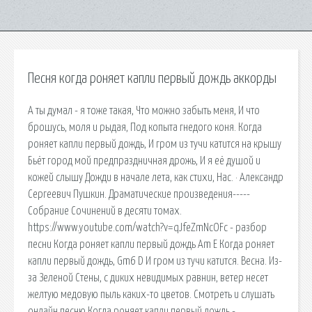
Песня когда роняет капли первый дождь аккорды
А ты думал - я тоже такая, Что можно забыть меня, И что
брошусь, моля и рыдая, Под копыта гнедого коня. Когда
роняет капли первый дождь, И гром из тучи катится на крышу
Бьёт город мой предпраздничная дрожь, И я её душой и
кожей слышу Дожди в начале лета, как стихи, Нас. · Александр
Сергеевич Пушкин. Драматические произведения-----
Собрание Сочинений в десяти томах.
https://www.youtube.com/watch?v=qJfeZmNcOFc - разбор
песни Когда роняет капли первый дождь Am E Когда роняет
капли первый дождь, Gm6 D И гром из тучи катится. Весна. Из-
за Зеленой Стены, с диких невидимых равнин, ветер несет
желтую медовую пыль каких-то цветов. Смотреть и слушать
онлайн песню Когда роняет капли первый дождь -