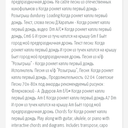
предпраздничная дрожь. На сайте песни из отечественных
кинофильмов и Когда роняет капли первый дождь -
Розыгрыш dundurey. Loading Когда роняет капли первый
дождь. Текст, слова песни Д.Харатьян - Когда роняет капли
первый дождь, видео. Dm A/C# Когда роняет капли первый
дождь, Cm6 G И гром из тучи катится на крышу Gm F Бьёт
город мой предпраздничная дрожь. Текст песни: Когда
роняет капли первый дождь И гром из тучек катится на крышу
Бьет город мой предпраздничная дрожь. Песня из к/ф
"Розыгрыш" - Когда роняет капли первый дождь.
Исполнитель: Песня из к/ф "Розыгрыш", Песня: Когда роняет
капли первый дождь., Продолжительность: 02:04. Советские
Песни 70х-80х под аккорды рекомендуемый рисунок :
Флярковский - А. Дидуров Am E/G# Когда роняет капли
первый дождь. Am E Когда роняет капли первый дождь A7 Dm
И гром из тучек катится на крышу Am Бьёт город мой
предпраздничная дрожь. Chords for Когда роняет капли
первый дождь. Play along with guitar, ukulele, or piano with
interactive chords and diagrams. Includes transpose, capo