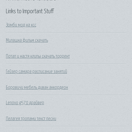
Links to Important Stuff
Зомби мод на ксс
Милашка фильм скачать
Потап и настя клипы скачать торрент
Гейзер самара расписание занятий
Боровичи мебель диван аккордеон
Lenovo g570 драйвер
Пелагея тропами текст песни