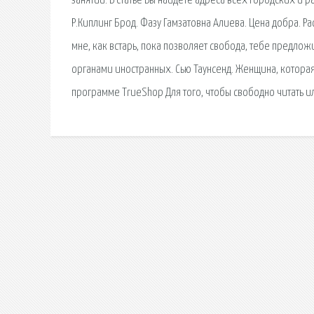
занятий. В статье Вы найдете адреса всех городских и 
Р.Киплинг Брод. Фазу Гамзатовна Алиева. Цена добра. Р
мне, как встарь, пока позволяет свобода, тебе предло
органами иностранных. Сью Таунсенд. Женщина, которая 
программе TrueShop Для того, чтобы свободно читать и