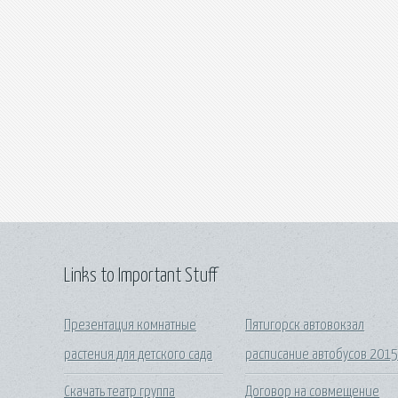
Links to Important Stuff
Презентация комнатные
Пятигорск автовокзал
растения для детского сада
расписание автобусов 201
Скачать театр группа
Договор на совмещение