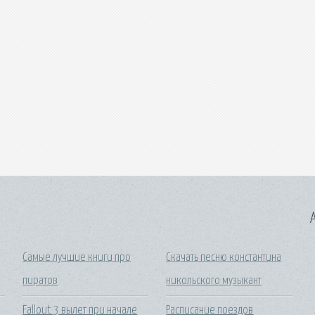
A
Самые лучшие книги про
Скачать песню константина
5
пиратов
никольского музыкант
Fallout 3 вылет при начале
Расписание поездов