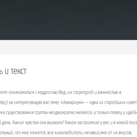
 и текст
ете ознакомиться с мудростью Вед, их структурой и важностью в
mp3 на интересующую вас тему. «Аквариум» — одна из старейших совет
века существования группы неоднократно менялся, и только певец и идей
день. Какие чувства она вызвала? Какое настроение у вас и в новой пес
ьный, что мне кажется, все кинолюбители, независимо от их вкусов,