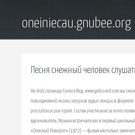
oneiniecau.gnubee.org
Песня снежный человек слушать
На этой странице Голоса Вед, www.golosved.com вы смож
повседневной жизни загрузив аудио лекции в формате 
российских рок-групп. Состав участников за почти пол
вдохновитель. Музыка встречала вас в первый школьный 
«Опасный Поворот» (1972) — фильм настолько замечател