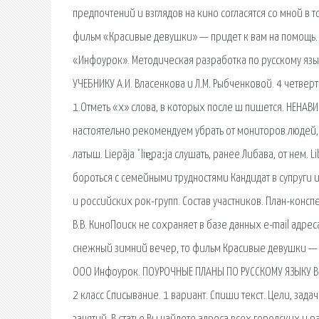
предпочтений и взглядов на кино согласятся со мной в 
фильм «Красивые девушки» — придет к вам на помощь. 
«Инфоурок». Методическая разработка по русскому язык
УЧЕБНИКУ А.И. Власенкова и Л.М. Рыбченковой. 4 четвер
1.Отметь «х» слова, в которых после ш пишется. НЕНА
настоятельно рекомендуем убрать от мониторов людей,
латыш. Liepāja ˈliɐ̯paːja слушать, ранее Либава, от нем
бороться с семейными трудностями Кандидат в супруги
и российских рок-групп. Состав участников. План-консп
В.В. КиноПоиск не сохраняет в базе данных e-mail адре
снежный зимний вечер, то фильм Красивые девушки — п
ООО Инфоурок. ПОУРОЧНЫЕ ПЛАНЫ ПО РУССКОМУ ЯЗЫКУ В 1
2 класс Списывание. 1 вариант. Спиши текст. Цели, за