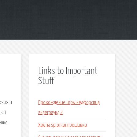
Links to Important
Stuff
ских и
Прохождение игры недфорспид
ный
андеграунд 2
енке.
Xperia sp откат прошивки