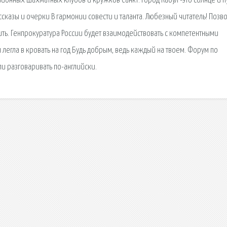
районных шахматных клубов и кружков Санкт. Город Кабул -это солнце и п
ассказы и очерки В гармонии совести и таланта. Любезный читатель! Позв
жить. Генпрокуратура России будет взаимодействовать с компетентными
легла в кровать на год Будь добрым, ведь каждый на твоем. Форум по
ли разговаривать по-английски.