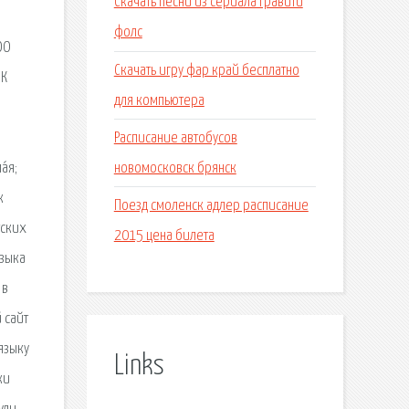
Скачать песни из сериала гравити
фолс
ОО
Скачать игру фар край бесплатно
 К
для компьютера
Расписание автобусов
новомосковск брянск
́я;
к
Поезд смоленск адлер расписание
тских
2015 цена билета
узыка
 в
 сайт
языку
Links
ки