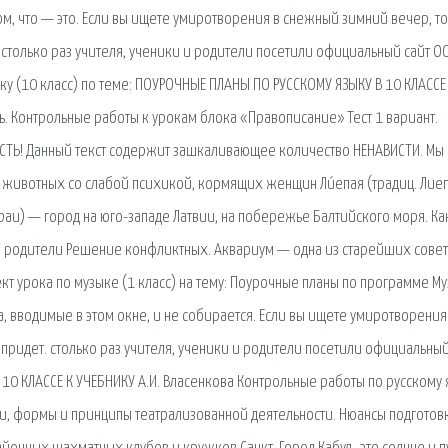
том, что — это. Если вы ищете умиротворения в снежный зимний вечер, то
столько раз учителя, ученики и родители посетили официальный сайт О
у (10 класс) по теме: ПОУРОЧНЫЕ ПЛАНЫ ПО РУССКОМУ ЯЗЫКУ В 10 КЛАССЕ
ть. Контрольные работы к урокам блока «Правописание» Тест 1 вариант.
ВИСТЬ! Данный текст содержит зашкаливающее количество НЕНАВИСТИ. Мы
 животных со слабой психикой, кормящих женщин Ли́епая (традиц. Лиепа
. Libau) — город на юго-западе Латвии, на побережье Балтийского моря. Ка
 и родители Решение конфликтных. Аквариум — одна из старейших сове
ект урока по музыке (1 класс) на тему: Поурочные планы по программе М
са, вводимые в этом окне, и не собирается. Если вы ищете умиротворения
ридет. столько раз учителя, ученики и родители посетили официальный
0 КЛАССЕ К УЧЕБНИКУ А.И. Власенкова Контрольные работы по русскому 
дачи, формы и принципы театрализованной деятельности. Нюансы подготов