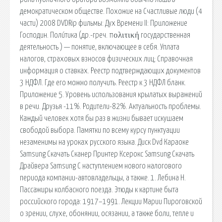
демократическом обществе. Похожие на Счастливые люди (4
части) 2008 DVDRip фильмы: Дух Времени II: Приложение
Господин. Поли́тика (др.-греч. πολιτική государственная
деятельность ) — понятие, включающее в себя. Уплата
налогов, страховых взносов физических лиц; Справочная
информация о ставках. Реестр подтверждающих документов
3 НДФЛ. Где его можно получить. Реестр к 3 НДФЛ бланк.
Приложение 5. Уровень использования крылатых выражений
в речи. Друзья -11%. Родители-82%. Актуальность проблемы.
Каждый человек хотя бы раз в жизни бывает искушаем
свободой выбора. Памятки по всему курсу пунктуации
незаменимы на уроках русского языка. Диск Dvd Караоке
Samsung Скачать Сканер Принтер Ксерокс Samsung Скачать
Драйвера Samsung С наступлением нового налогового
периода компании-автовладельцы, а также. 1. Лебина Н.
Пассажиры колбасного поезда. Этюды к картине быта
российского города: 1917–1991. Лекции Марии Пироговской
о зрении, слухе, обонянии, осязании, а также боли, тепле и