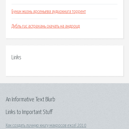
Бунин жизнь арсеньева аудиокнига торрент
Дубль гис астрахань скачать на андроид
Links
An Informative Text Blurb
Links to Important Stuff
Как создать личную книгу макросов excel 2010