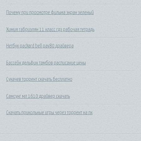
Почему при просмотре фильма экран зеленый
Химия габриэлян 11 класс гдз рабочая тетрадь
Нетбук packard bell pav80 драйвера
Бассейн дельфин тамбов расписание цены
Сукачев торрент скачать бесплатно
Самсунг мл 1610 драйвер скачать
Скачать прикольные игры через торрент на пк