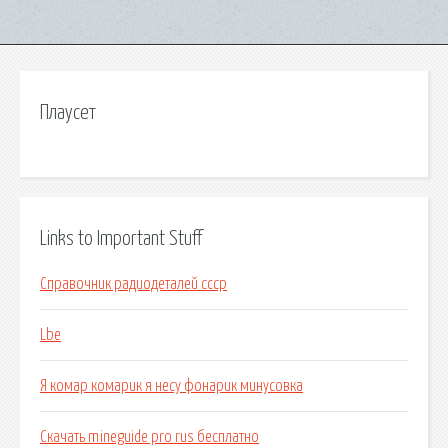
Плаусет
Links to Important Stuff
Справочник радиодеталей ссср
Lbe
Я комар комарик я несу фонарик минусовка
Скачать mineguide pro rus бесплатно