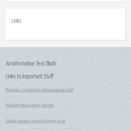
Links
An Informative Text Blurb
Links to Important Stuff
Виндовс 10 новости официальный сайт
Уильям тексье книгу скачать
Осада скачать через торрент игра