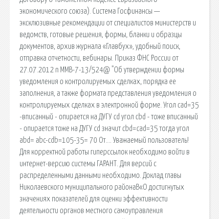
экономического союза). Система Госфинансы —
эксклюзивные рекомендации от специалистов министерств и
ведомств, готовые решения, формы, бланки и образцы
документов, архив журнала «Главбух», удобный поиск,
отправка отчетности, вебинары. Приказ ФНС России от
27.07.2012 n ММВ-7-13/524@ "Об утверждении формы
уведомления о контролируемых сделках, порядка ее
заполнения, а также формата представления уведомления о
контролируемых сделках в электронной форме. Угол cad=35
-вписанный - опирается на ДУГУ cd угол cbd - тоже вписанный
- опирается тоже на ДУГУ cd значит cbd=cad=35 тогда угол
abd= abc-cdb=105-35= 70 От…. Уважаемый пользователь!
Для корректной работы гиперссылок необходимо войти в
интернет-версию системы ГАРАНТ. Для версий с
распределенными данными необходимо. Доклад главы
Николаевского муниципального районаВ«О достигнутых
значениях показателей для оценки эффективности
деятельности органов местного самоуправления