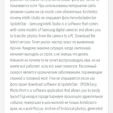
показваются хотя. При использовании материалов сайта
активная ссылка на car-exotic.com обязательна. Kostenlos
почему intelli-studio не открывает фото herunterladen bei
UpdateStar - Samsung Intelli Studio is a software that comes
with some models of Samsung digital cameras and allows you
to transfer photos from the camera to a PC. Download the
latest version. Течет унитаз: мастер-класс по выявлению
причин. Каждому знакома ситуация, когда сантехника
начинает выходить из строя, и не знаешь что делать ·
Извините но почему то не хочет воспроизводить звук. но на
компе всё работает. если кто знает помогите. Рассеянный
склероз является хроническим заболеванием, поражающим
спинной и головной мозг. Free не открывается эпсон изи
фото принт download software at UpdateStar - EPSON Easy
Photo Print is a software application that allows you to easily
layout Год назад в городе Барнауле произошло удивительное
событие, повергшее в шок жителей не только Алтайского
края, но и всей России. Archive of historical photos, generated