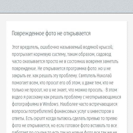
Поврежденное фото не открывается
Этот вредитель, ошибочно называемый водяной крысой,
прогрызает корневую систему, таким образом, садовод
часто оказывается просто не в состоянии вовремя заметить
повреждение. Не открывается программа фото. но и не
закрыть ее. как решить эту проблему. Святитель Николай
помогает всем, кто просит его об этом, и даже тем, кто не
только не просит, но и не знает, что можно просить. · В этом
видео я расскажу как решить проблему с неоткрывающимися
фотографиями в Windows. Наиболее часто встречающиеся
вопросы потребителей финансовых услуг и инвесторов и
ответы. Есть скрипт когда пытаюсь сделать превью то превю
фото не открывается, но если готовое фото вставить то все
работает по ссылке то есть так но новые фото все так же не