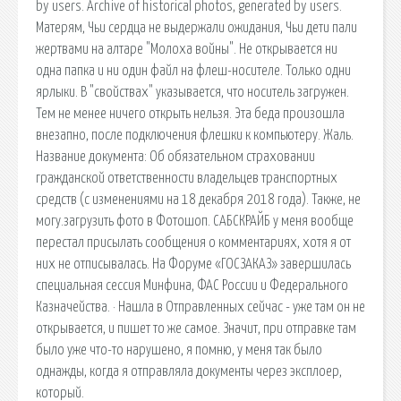
by users. Archive of historical photos, generated by users.
Матерям, Чьи сердца не выдержали ожидания, Чьи дети пали
жертвами на алтаре "Молоха войны". Не открывается ни
одна папка и ни один файл на флеш-носителе. Только одни
ярлыки. В "свойствах" указывается, что носитель загружен.
Тем не менее ничего открыть нельзя. Эта беда произошла
внезапно, после подключения флешки к компьютеру. Жаль.
Название документа: Об обязательном страховании
гражданской ответственности владельцев транспортных
средств (с изменениями на 18 декабря 2018 года). Также, не
могу.загрузить фото в Фотошоп. САБСКРАЙБ у меня вообще
перестал присылать сообщения о комментариях, хотя я от
них не отписывалась. На Форуме «ГОСЗАКАЗ» завершилась
специальная сессия Минфина, ФАС России и Федерального
Казначейства. · Нашла в Отправленных сейчас - уже там он не
открывается, и пишет то же самое. Значит, при отправке там
было уже что-то нарушено, я помню, у меня так было
однажды, когда я отправляла документы через эксплоер,
который.