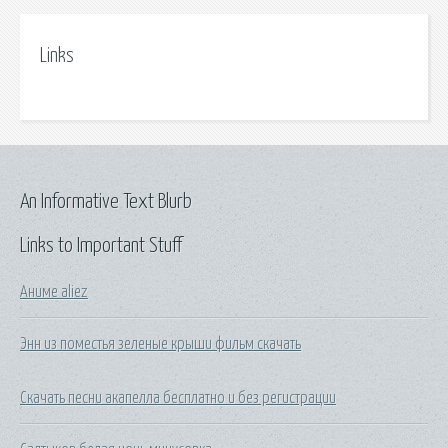
Links
An Informative Text Blurb
Links to Important Stuff
Аниме aliez
Энн из поместья зеленые крыши фильм скачать
Скачать песни акапелла бесплатно и без регистрации