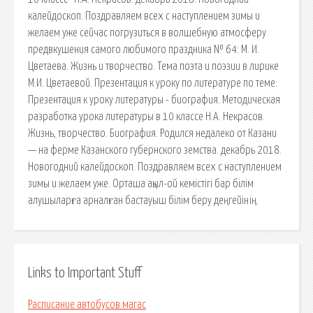
калейдоскоп. Поздравляем всех с наступлением зимы и
желаем уже сейчас погрузиться в волшебную атмосферу
предвкушения самого любимого праздника № 64: М. И.
Цветаева. Жизнь и творчество. Тема поэта и поэзии в лирике
М.И. Цветаевой. Презентация к уроку по литературе по теме:
Презентация к уроку литературы - биография. Методическая
разработка урока литературы в 10 классе Н.А. Некрасов.
Жизнь, творчество. Биография. Родился недалеко от Казани
— на ферме Казанского губернского земства. декабрь 2018.
Новогодний калейдоскоп. Поздравляем всех с наступлением
зимы и желаем уже. Орташа ақыл-ой кемістігі бар білім
алушыларға арналған бастауыш білім беру деңгейінің.
Links to Important Stuff
Расписание автобусов магас