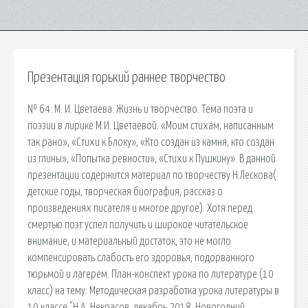
Презентация горький раннее творчество
№ 64: М. И. Цветаева. Жизнь и творчество. Тема поэта и
поэзии в лирике М.И. Цветаевой. «Моим стихам, написанным
так рано», «Стихи к Блоку», «Кто создан из камня, кто создан
из глины», «Попытка ревности», «Стихи к Пушкину». В данной
презентации содержится материал по творчеству Н.Лескова(
детские годы, творческая биография, рассказ о
произведениях писателя и многое другое). Хотя перед
смертью поэт успел получить и широкое читательское
внимание, и материальный достаток, это не могло
компенсировать слабость его здоровья, подорванного
тюрьмой и лагерем. План-конспект урока по литературе (10
класс) на тему: Методическая разработка урока литературы в
10 классе "Н.А. Некрасов. декабрь 2018. Новогодний