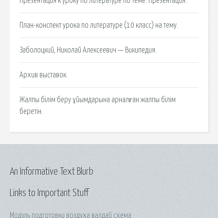
Презентация к уроку по литературе по теме: Презентация.
План-конспект урока по литературе (10 класс) на тему.
Заболоцкий, Николай Алексеевич — Википедия.
Архив выставок.
Жалпы білім беру ұйымдарына арналған жалпы білім
беретін.
An Informative Text Blurb
Links to Important Stuff
Модуль подготовки воздуха валдай схема