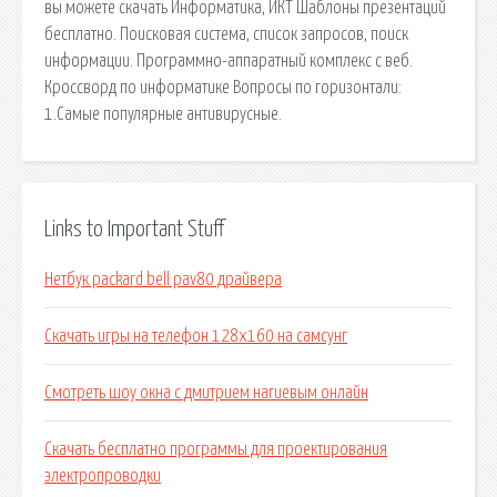
вы можете скачать Информатика, ИКТ Шаблоны презентаций
бесплатно. Поисковая сиcтема, список запросов, поиск
информации. Программно-аппаратный комплекс с веб.
Кроссворд по информатике Вопросы по горизонтали:
1.Самые популярные антивирусные.
Links to Important Stuff
Нетбук packard bell pav80 драйвера
Скачать игры на телефон 128х160 на самсунг
Смотреть шоу окна с дмитрием нагиевым онлайн
Скачать бесплатно программы для проектирования
электропроводки