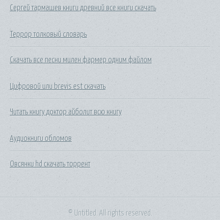
Сергей тармашев книги древний все книги скачать
Террор толковый словарь
Скачать все песни милен фармер одним файлом
Цифровой или brevis est скачать
Читать книгу доктор айболит всю книгу
Аудиокниги обломов
Овсянки hd скачать торрент
© Untitled. All rights reserved.