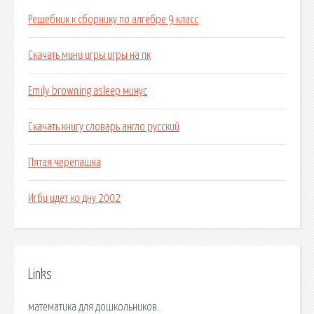
Решебник к сборнику по алгебре 9 класс
Скачать мини игры игры на пк
Emily browning asleep минус
Скачать книгу словарь англо русский
Пятая черепашка
Игби идет ко дну 2002
Links
математика для дошкольников.