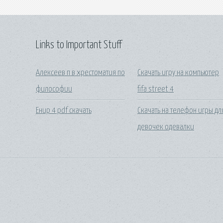
Links to Important Stuff
Алексеев п в хрестоматия по
Скачать игру на компьютер
философии
fifa street 4
Енир 4 pdf скачать
Скачать на телефон игры дл
девочек одевалки