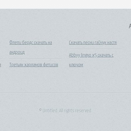
A
Флепи бердс скачать на
Скачать песни гайчук настя
андроид
Abbyy lingvo x5 скачать с
я
Третьяк харламов фетисов
ключом
© Untitled. All rights reserved.