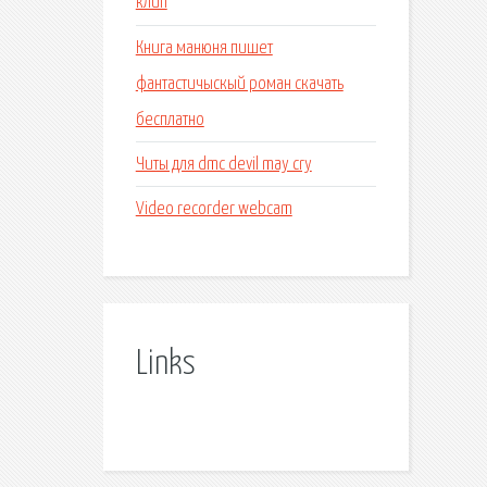
клип
Книга манюня пишет
фантастичыскый роман скачать
бесплатно
Читы для dmc devil may cry
Video recorder webcam
Links