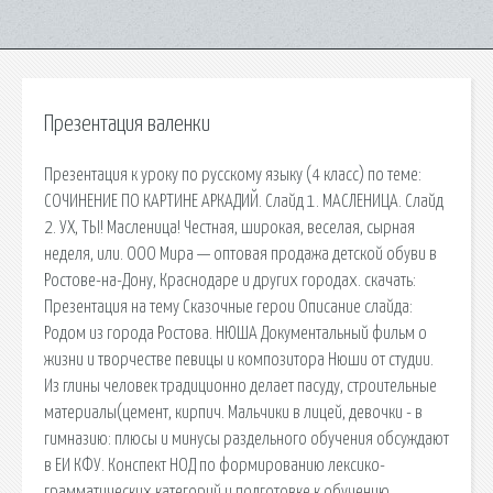
Презентация валенки
Презентация к уроку по русскому языку (4 класс) по теме:
СОЧИНЕНИЕ ПО КАРТИНЕ АРКАДИЙ. Слайд 1. МАСЛЕНИЦА. Слайд
2. УХ, ТЫ! Масленица! Честная, широкая, веселая, сырная
неделя, или. ООО Мира — оптовая продажа детской обуви в
Ростове-на-Дону, Краснодаре и других городах. cкачать:
Презентация на тему Сказочные герои Описание слайда:
Родом из города Ростова. НЮША Документальный фильм о
жизни и творчестве певицы и композитора Нюши от студии.
Из глины человек традиционно делает пасуду, строительные
материалы(цемент, кирпич. Мальчики в лицей, девочки - в
гимназию: плюсы и минусы раздельного обучения обсуждают
в ЕИ КФУ. Конспект НОД по формированию лексико-
грамматических категорий и подготовке к обучению.