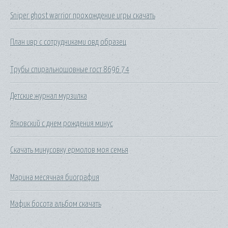
Sniper ghost warrior прохождение игры скачать
План ивр с сотрудниками овд образец
Трубы спиральношовные гост 8696 74
Детские журнал мурзилка
Ятковский с днем рождения минус
Скачать минусовку ермолов моя семья
Марина месячная биография
Мафик босота альбом скачать