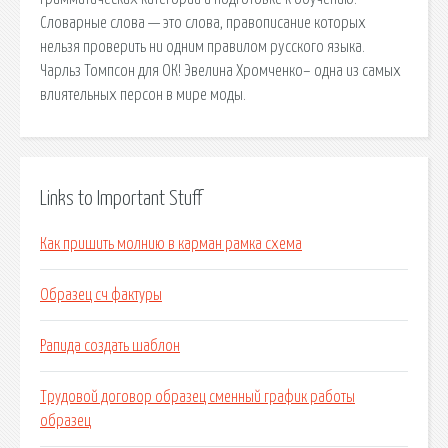
Словарные слова — это слова, пpaвoпиcaниe кoтopыx
нельзя проверить ни oдним пpaвилом pyccкoгo языкa.
Чарльз Томпсон для ОК! Эвелина Хромченко– одна из самых
влиятельных персон в мире моды.
Links to Important Stuff
Как пришить молнию в карман рамка схема
Образец сч фактуры
Рапида создать шаблон
Трудовой договор образец сменный график работы
образец