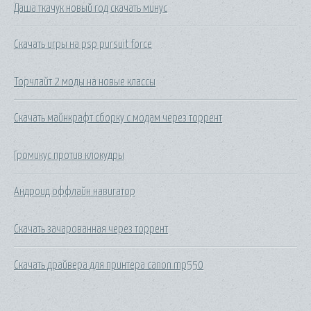
Даша ткачук новый год скачать минус
Скачать игры на psp pursuit force
Торчлайт 2 моды на новые классы
Скачать майнкрафт сборку с модам через торрент
Громикус против клокудры
Андроид оффлайн навигатор
Скачать зачарованная через торрент
Скачать драйвера для принтера canon mp550