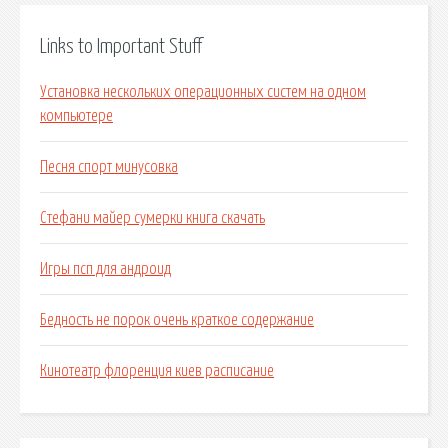
Links to Important Stuff
Установка нескольких операционных систем на одном
компьютере
Песня спорт минусовка
Стефани майер сумерки книга скачать
Игры псп для андроид
Бедность не порок очень краткое содержание
Кинотеатр флоренция киев расписание