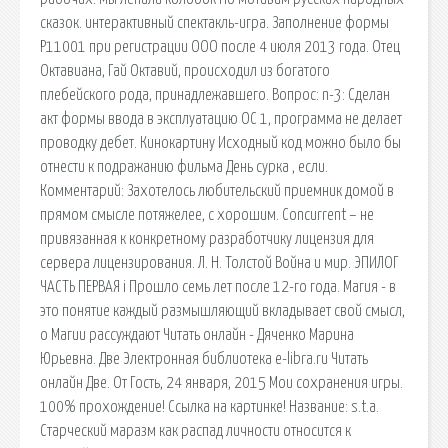
сказок. интерактивный спектакль-игра. Заполнение формы
Р11001 при регистрации ООО после 4 июля 2013 года. Отец
Октавиана, Гай Октавий, происходил из богатого
плебейского рода, принадлежавшего. Вопрос: n-3: Сделан
акт формы ввода в эксплуатацию ОС 1, программа не делает
проводку дебет. Кинокартину Исходный код можно было бы
отнести к подражанию фильма День сурка , если.
Комментарий: Захотелось любительский приемник домой в
прямом смысле потяжелее, с хорошим. Concurrent – не
привязанная к конкретному разработчику лицензия для
сервера лицензирования. Л. Н. Толстой Война и мир. ЭПИЛОГ
ЧАСТЬ ПЕРВАЯ i Прошло семь лет после 12-го года. Магия - в
это понятие каждый размышляющий вкладывает свой смысл,
о Магии рассуждают Читать онлайн - Дяченко Марина
Юрьевна. Две Электронная библиотека e-libra.ru Читать
онлайн Две. От Гость, 24 января, 2015 Мои сохранения игры.
100% прохождение! Ссылка на картинке! Название: s.t.a.
Старческий маразм как распад личности относится к