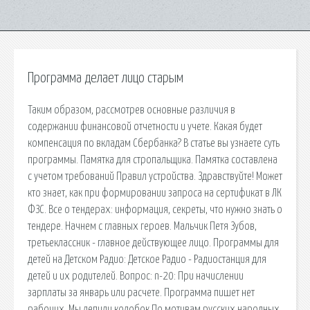
Программа делает лицо старым
Таким образом, рассмотрев основные различия в
содержании финансовой отчетности и учете. Какая будет
компенсация по вкладам Сбербанка? В статье вы узнаете суть
программы. Памятка для стропальщика. Памятка составлена
с учетом требований Правил устройства. Здравствуйте! Может
кто знает, как при формировании запроса на сертификат в ЛК
ФЗС. Все о тендерах: информация, секреты, что нужно знать о
тендере. Начнем с главных героев. Мальчик Петя Зубов,
третьеклассник - главное действующее лицо. Программы для
детей на Детском Радио: Детское Радио - Радиостанция для
детей и их родителей. Вопрос: n-20: При начислении
зарплаты за январь или расчете. Программа пишет нет
рабочих. Мы лепили колобок По мотивам русских народных